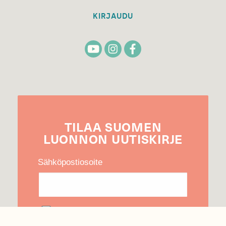
KIRJAUDU
TILAA
SUOMEN
LUONNON
UUTIS­KIRJE
Sähköpostiosoite
Hyväksyn tietojeni käytön uutiskirjeen
lähettämiseen