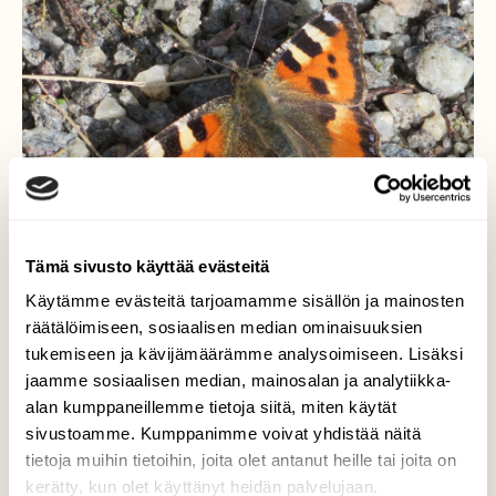
Tämä sivusto käyttää evästeitä
Käytämme evästeitä tarjoamamme sisällön ja mainosten
räätälöimiseen, sosiaalisen median ominaisuuksien
Nokkosperhonen
tukemiseen ja kävijämäärämme analysoimiseen. Lisäksi
jaamme sosiaalisen median, mainosalan ja analytiikka-
Paistatteli soratiellä iltapäiväauringossa.
alan kumppaneillemme tietoja siitä, miten käytät
sivustoamme. Kumppanimme voivat yhdistää näitä
Valokuvaaja: Risto Kangassalo, Hauninen, Raisio
tietoja muihin tietoihin, joita olet antanut heille tai joita on
20.9.2025
kerätty, kun olet käyttänyt heidän palvelujaan.