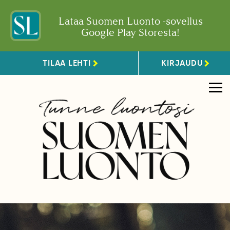
Lataa Suomen Luonto -sovellus
Google Play Storesta!
TILAA LEHTI
KIRJAUDU