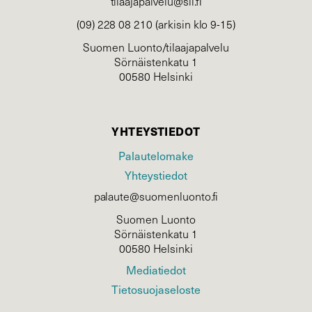
tilaajapalvelu@sll.fi
(09) 228 08 210 (arkisin klo 9-15)
Suomen Luonto/tilaajapalvelu
Sörnäistenkatu 1
00580 Helsinki
YHTEYSTIEDOT
Palautelomake
Yhteystiedot
palaute@suomenluonto.fi
Suomen Luonto
Sörnäistenkatu 1
00580 Helsinki
Mediatiedot
Tietosuojaseloste