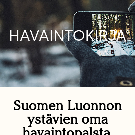
HAVAINTOKIRJA
Suomen Luonnon
ystävien oma
havaintopalsta.