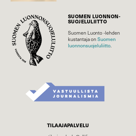
SUOMEN LUONNON­
SUOJELU­LIITTO
Suomen Luonto -lehden
Suomen
kustantaja on
luonnonsuojelu­liitto
.
TILAAJAPALVELU