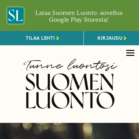
Lataa Suomen Luonto -sovellus
Google Play Storesta!
TILAA LEHTI
KIRJAUDU