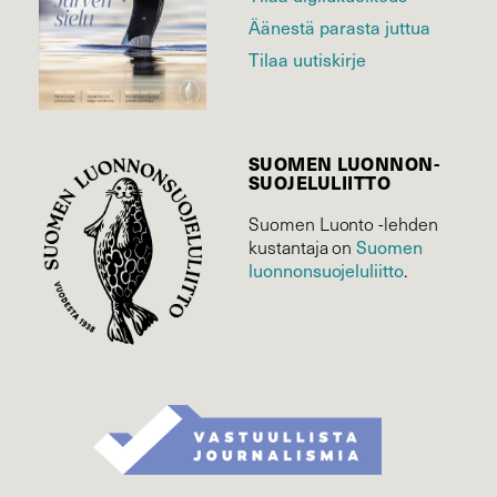
Äänestä parasta juttua
Tilaa uutiskirje
SUOMEN LUONNON­
SUOJELU­LIITTO
Suomen Luonto -lehden
kustantaja on
Suomen
luonnonsuojelu­liitto
.