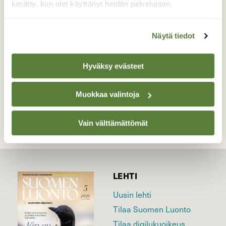
Nokkosperhonen nautti ohdakkeen mausta
kerätty, kun olet käyttänyt heidän palvelujaan.
kauniilla kukkapellolla
Näytä tiedot
Valokuvaaja: Mari Ahtola, Karkkila 15.09.2020
Hyväksy evästeet
TAKAISIN LISTAAN
Muokkaa valintoja
Vain välttämättömät
LEHTI
Uusin lehti
Tilaa Suomen Luonto
Tilaa digilukuoikeus