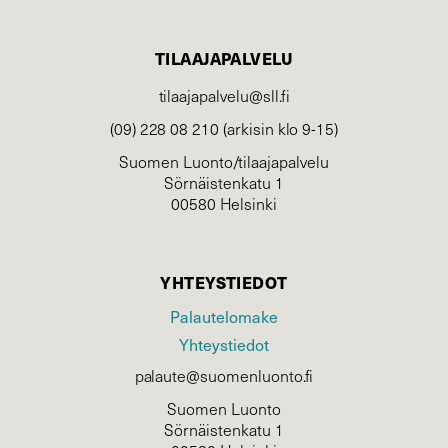
TILAAJAPALVELU
tilaajapalvelu@sll.fi
(09) 228 08 210 (arkisin klo 9-15)
Suomen Luonto/tilaajapalvelu
Sörnäistenkatu 1
00580 Helsinki
YHTEYSTIEDOT
Palautelomake
Yhteystiedot
palaute@suomenluonto.fi
Suomen Luonto
Sörnäistenkatu 1