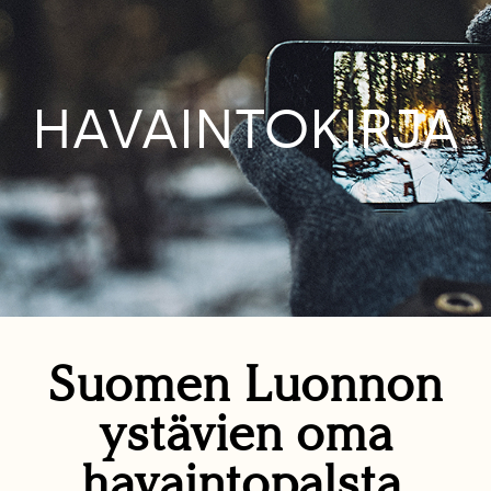
HAVAINTOKIRJA
Suomen Luonnon
ystävien oma
havaintopalsta.