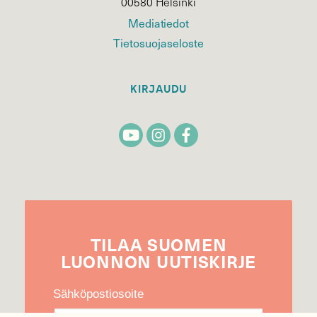
00580 Helsinki
Mediatiedot
Tietosuojaseloste
KIRJAUDU
TILAA
SUOMEN
LUONNON
UUTIS­KIRJE
Sähköpostiosoite