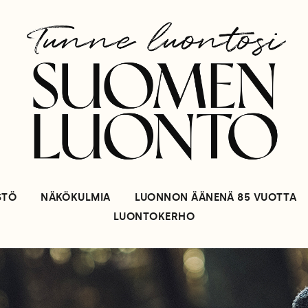
STÖ
NÄKÖKULMIA
LUONNON ÄÄNENÄ 85 VUOTTA
LUONTOKERHO