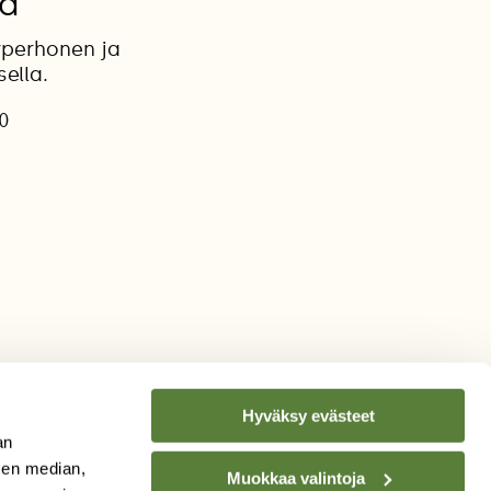
la
typerhonen ja
ella.
20
Hyväksy evästeet
an
sen median,
Muokkaa valintoja