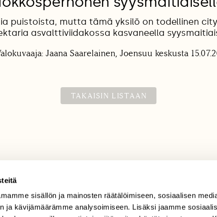
okkosperhonen syysmaitiaisel
ia puistoista, mutta tämä yksilö on todellinen ci
nektaria asvalttiviidakossa kasvaneella syysmaitiais
alokuvaaja: Jaana Saarelainen, Joensuu keskusta 15.07.
TAKAISIN LISTAAN
teitä
mamme sisällön ja mainosten räätälöimiseen, sosiaalisen medi
TILAAJAPALVELU
n ja kävijämäärämme analysoimiseen. Lisäksi jaamme sosiaali
tilaajapalvelu@sll.fi