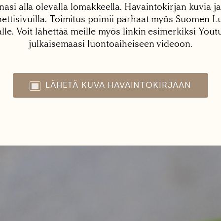
nasi alla olevalla lomakkeella. Havaintokirjan kuvia ja
tisivuilla. Toimitus poimii parhaat myös Suomen Lu
alle. Voit lähettää meille myös linkin esimerkiksi You
julkaisemaasi luontoaiheiseen videoon.
LÄHETÄ KUVA HAVAINTOKIRJAAN