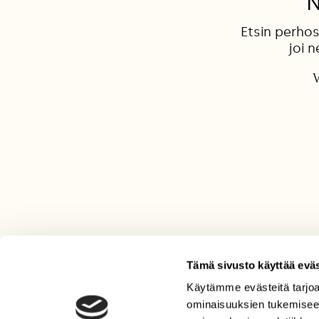
N
Etsin perhos
joi 
V
Tämä sivusto käyttää eväs
Käytämme evästeitä tarjoa
LEHTI
ominaisuuksien tukemisee
Uusin lehti