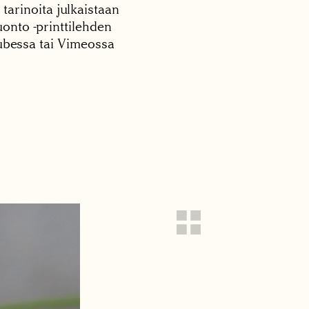
 tarinoita julkaistaan
onto -printtilehden
tubessa tai Vimeossa