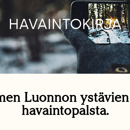
HAVAINTOKIRJA
en Luonnon ystävie
havaintopalsta.