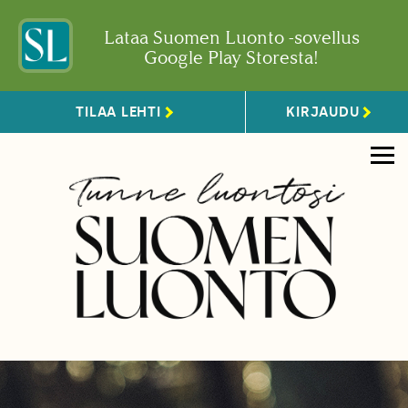
Lataa Suomen Luonto -sovellus
Google Play Storesta!
TILAA LEHTI
KIRJAUDU