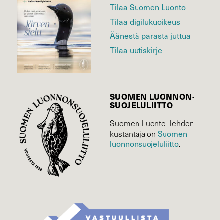
Tilaa Suomen Luonto
Tilaa digilukuoikeus
Äänestä parasta juttua
Tilaa uutiskirje
SUOMEN LUONNON­
SUOJELU­LIITTO
Suomen Luonto -lehden
Suomen
kustantaja on
luonnonsuojelu­liitto
.