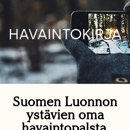
HAVAINTOKIRJA
Suomen Luonnon
ystävien oma
havaintopalsta.