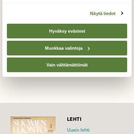
Nokkosperhoset
Näytä tiedot
Nokkosperhoset parittelevat.
Hyväksy evästeet
Valokuvaaja: Aki Jalava, Rusko 21.4.2020
Muokkaa valintoja
TAKAISIN LISTAAN
Vain välttämättömät
LEHTI
Uusin lehti