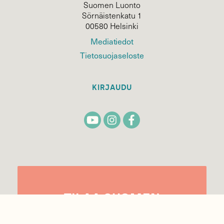
Suomen Luonto
Sörnäistenkatu 1
00580 Helsinki
Mediatiedot
Tietosuojaseloste
KIRJAUDU
TILAA
SUOMEN
LUONNON
UUTIS­KIRJE