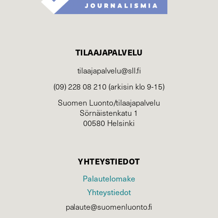
TILAAJAPALVELU
tilaajapalvelu@sll.fi
(09) 228 08 210 (arkisin klo 9-15)
Suomen Luonto/tilaajapalvelu
Sörnäistenkatu 1
00580 Helsinki
YHTEYSTIEDOT
Palautelomake
Yhteystiedot
palaute@suomenluonto.fi