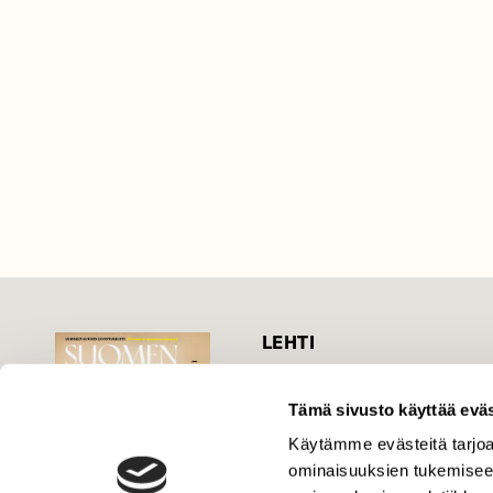
LEHTI
Uusin lehti
Tämä sivusto käyttää eväs
Tilaa Suomen Luonto
Tilaa digilukuoikeus
Käytämme evästeitä tarjoa
ominaisuuksien tukemisee
Äänestä parasta juttua