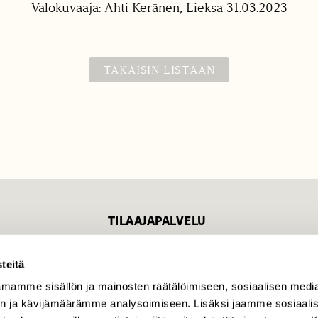
Valokuvaaja: Ahti Keränen, Lieksa 31.03.2023
TAKAISIN LISTAAN
TILAAJAPALVELU
tilaajapalvelu@sll.fi
teitä
(09) 228 08 210 (arkisin
klo 9-15)
mamme sisällön ja mainosten räätälöimiseen, sosiaalisen medi
n ja kävijämäärämme analysoimiseen. Lisäksi jaamme sosiaali
Suomen