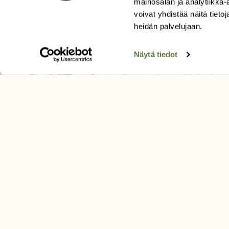
mainosalan ja analytiikka
Tilaa uutiskirje
voivat yhdistää näitä tietoja
heidän palvelujaan.
SUOMEN LUONNON­SUOJ
Näytä tiedot
LIITTO
Suomen Luonto -lehden kusta
Suomen luonnonsuojelu­liitto
.