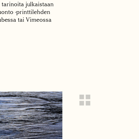
 tarinoita julkaistaan
onto -printtilehden
tubessa tai Vimeossa