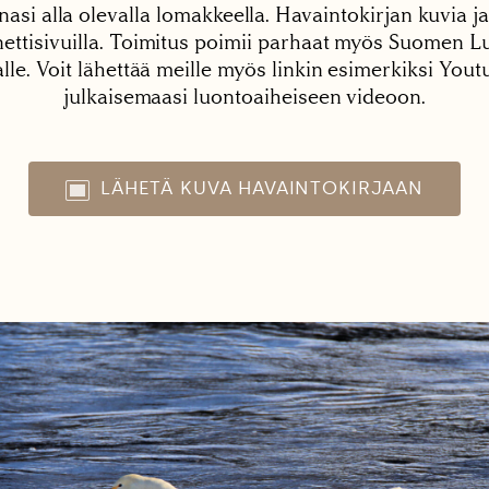
nasi alla olevalla lomakkeella. Havaintokirjan kuvia ja
tisivuilla. Toimitus poimii parhaat myös Suomen Lu
alle. Voit lähettää meille myös linkin esimerkiksi You
julkaisemaasi luontoaiheiseen videoon.
LÄHETÄ KUVA HAVAINTOKIRJAAN