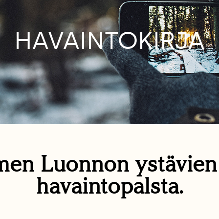
HAVAINTOKIRJA
en Luonnon ystävie
havaintopalsta.