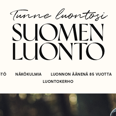
STÖ
NÄKÖKULMIA
LUONNON ÄÄNENÄ 85 VUOTTA
LUONTOKERHO