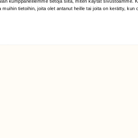
-alan kumppaneillemme tietoja siitä, miten käytät sivustoamme
Luonto/tilaajapalvelu
Sörnäistenkatu 1
 muihin tietoihin, joita olet antanut heille tai joita on kerätty, kun 
00580 Helsinki
ELU­
YHTEYSTIEDOT
ntaja on
Palautelomake
Yhteystiedot
palaute@suomenluonto.fi
Suomen Luonto
Sörnäistenkatu 1
00580 Helsinki
Mediatiedot
Tietosuojaseloste
KIRJAUDU