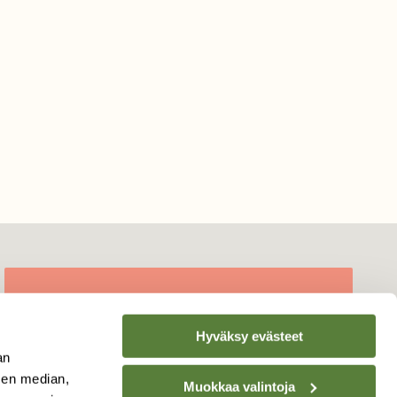
TILAA
SUOMEN
Hyväksy evästeet
LUONNON
UUTIS­KIRJE
an
sen median,
Sähköpostiosoite
Muokkaa valintoja