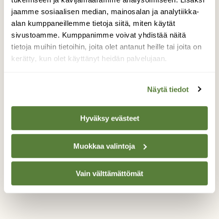
nähdä hirvi jossain lammella tms.
jaamme sosiaalisen median, mainosalan ja analytiikka-
Ensimmäisessä paikassa jossa pysähdyin
alan kumppaneillemme tietoja siitä, miten käytät
näkyi ruskosuohaukka metsästämässä.
sivustoamme. Kumppanimme voivat yhdistää näitä
Kohta samalle reviirille lennähti merikotka ja
tietoja muihin tietoihin, joita olet antanut heille tai joita on
sehän ei sopinu haukalle. Haukka hyökkäili
kerätty, kun olet käyttänyt heidän palvelujaan.
kotkan niskaan jatkuvasti ja ajoi sen pois.
Samalla alueella lensi jatkuvasti kotkia ja
haukkoja joten päivä meni sitten samalla
Näytä tiedot
ruovikon reunalla auringossa paistatellen ja
petolintujen taisteluita seuraten.
Hyväksy evästeet
Valokuvaaja: Jesse Eilola, Hailuoto 3.5.2026
Muokkaa valintoja
TAKAISIN LISTAAN
Vain välttämättömät