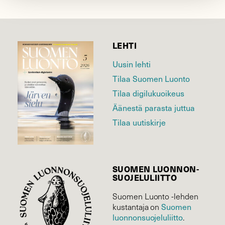
LEHTI
Uusin lehti
Tilaa Suomen Luonto
Tilaa digilukuoikeus
Äänestä parasta juttua
Tilaa uutiskirje
SUOMEN LUONNON­
SUOJELU­LIITTO
Suomen Luonto -lehden
kustantaja on
Suomen
luonnonsuojelu­liitto
.