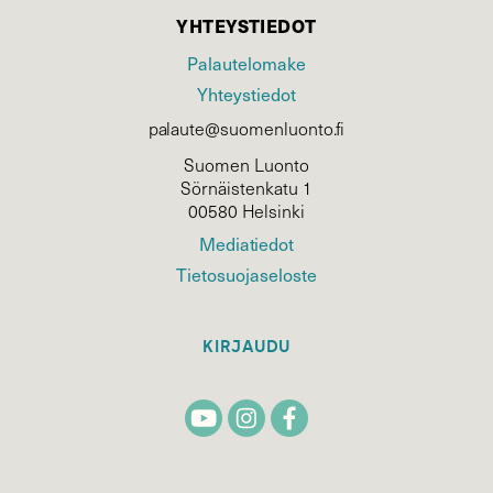
YHTEYSTIEDOT
Palautelomake
Yhteystiedot
palaute@suomenluonto.fi
Suomen Luonto
Sörnäistenkatu 1
00580 Helsinki
Mediatiedot
Tietosuojaseloste
KIRJAUDU