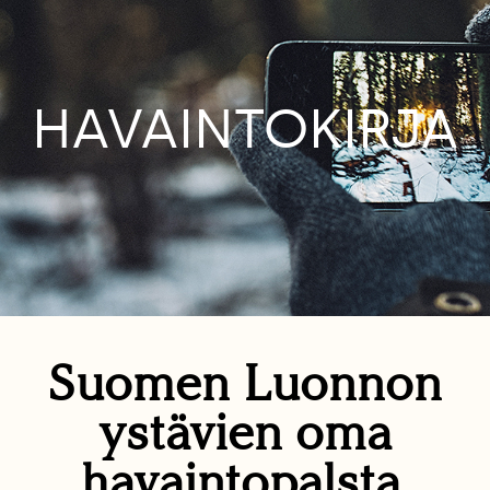
HAVAINTOKIRJA
Suomen Luonnon
ystävien oma
havaintopalsta.