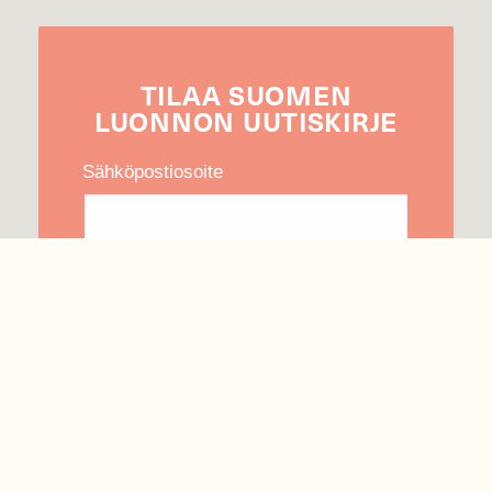
TILAA
SUOMEN
LUONNON
UUTIS­KIRJE
Sähköpostiosoite
Hyväksyn tietojeni käytön uutiskirjeen
lähettämiseen
Tietosuojaseloste