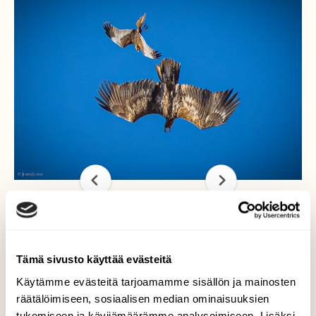
Nujakka hailuodossa
Tämä sivusto käyttää evästeitä
Otin sunnuntaina suunnan hailuotoon
Käytämme evästeitä tarjoamamme sisällön ja mainosten
tarkoituksena käydä useammassa paikassa
räätälöimiseen, sosiaalisen median ominaisuuksien
katseleen lintuja ja eläimiä. Toiveena oli
tukemiseen ja kävijämäärämme analysoimiseen. Lisäksi