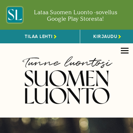
Lataa Suomen Luonto -sovellus
Google Play Storesta!
TILAA LEHTI
KIRJAUDU