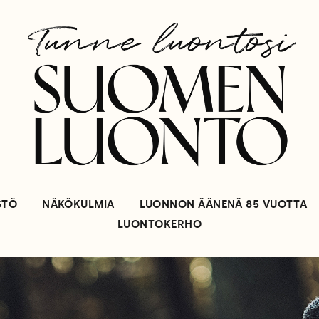
STÖ
NÄKÖKULMIA
LUONNON ÄÄNENÄ 85 VUOTTA
LUONTOKERHO