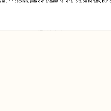
 muihin tietoihin, joita olet antanut heille tai joita on kerätty, kun 
(09) 228 08 210 (arkisin
klo 9-15)
Suomen
Luonto/tilaajapalvelu
Sörnäistenkatu 1
00580 Helsinki
ELU­
YHTEYSTIEDOT
ntaja on
Palautelomake
Yhteystiedot
palaute@suomenluonto.fi
Suomen Luonto
Sörnäistenkatu 1
00580 Helsinki
Mediatiedot
Tietosuojaseloste