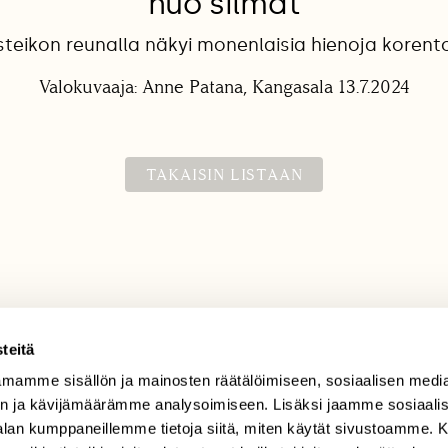
nuo silmät
steikon reunalla näkyi monenlaisia hienoja korento
Valokuvaaja: Anne Patana, Kangasala 13.7.2024
TAKAISIN LISTAAN
teitä
mamme sisällön ja mainosten räätälöimiseen, sosiaalisen medi
TILAAJAPALVELU
n ja kävijämäärämme analysoimiseen. Lisäksi jaamme sosiaali
tilaajapalvelu@sll.fi
-alan kumppaneillemme tietoja siitä, miten käytät sivustoamme