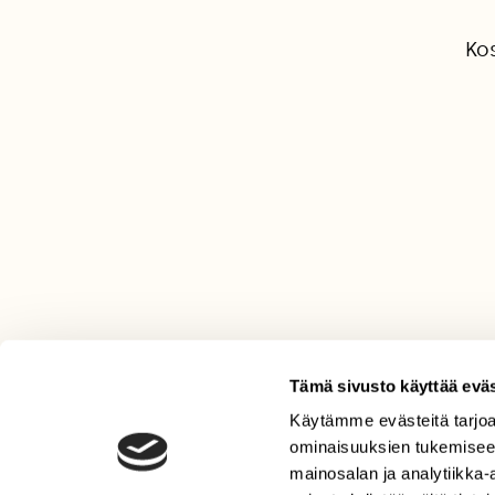
Ko
Tämä sivusto käyttää eväs
Käytämme evästeitä tarjoa
LEHTI
ominaisuuksien tukemisee
Uusin lehti
mainosalan ja analytiikka