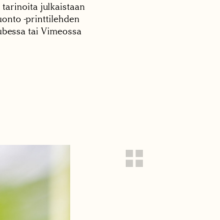
 tarinoita julkaistaan
onto -printtilehden
tubessa tai Vimeossa