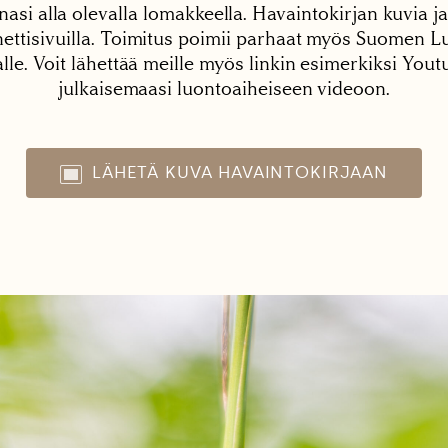
nasi alla olevalla lomakkeella. Havaintokirjan kuvia ja
tisivuilla. Toimitus poimii parhaat myös Suomen Lu
alle. Voit lähettää meille myös linkin esimerkiksi You
julkaisemaasi luontoaiheiseen videoon.
LÄHETÄ KUVA HAVAINTOKIRJAAN