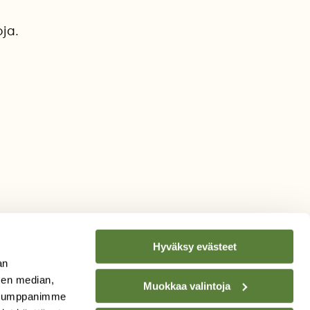
ja.
Hyväksy evästeet
an
sen median,
Muokkaa valintoja
. Kumppanimme
TILAA
SUOMEN