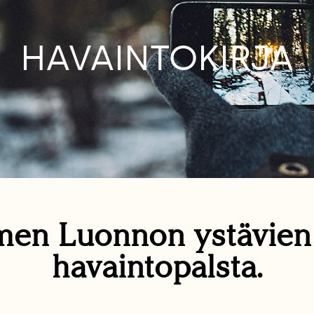
HAVAINTOKIRJA
en Luonnon ystävie
havaintopalsta.