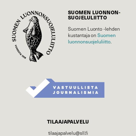
SUOMEN LUONNON­
SUOJELU­LIITTO
Suomen Luonto -lehden
kustantaja on
Suomen
luonnonsuojelu­liitto
.
TILAAJAPALVELU
tilaajapalvelu@sll.fi