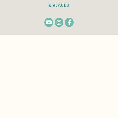
KIRJAUDU
TILAA
SUOMEN
LUONNON
UUTIS­KIRJE
Sähköpostiosoite
Hyväksyn tietojeni käytön uutiskirjeen
lähettämiseen