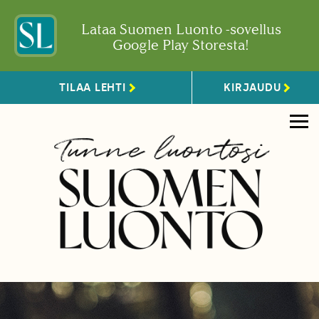
Lataa Suomen Luonto -sovellus
Google Play Storesta!
TILAA LEHTI
KIRJAUDU