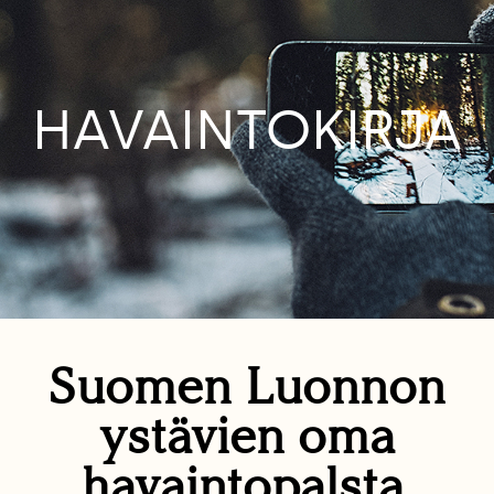
HAVAINTOKIRJA
Suomen Luonnon
ystävien oma
havaintopalsta.