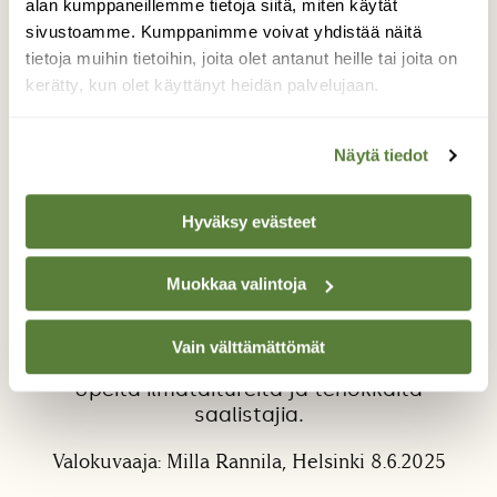
alan kumppaneillemme tietoja siitä, miten käytät
sivustoamme. Kumppanimme voivat yhdistää näitä
tietoja muihin tietoihin, joita olet antanut heille tai joita on
kerätty, kun olet käyttänyt heidän palvelujaan.
Nuolihaukka saalinsa
Näytä tiedot
kanssa
Hyväksy evästeet
Kuvailin monta tuntia kahden nuolihaukan
saalistusta. Yleisin saalis oli sudenkorento,
Muokkaa valintoja
mutta välillä kynsissä oli jotain suurempaa.
Kanahaukka lensi yhdessä vaiheessa
ilmeisesti liian läheltä, sillä molemmat
Vain välttämättömät
nuolihaukat syöksyivät sitä häätämään.
Upeita ilmataitureita ja tehokkaita
saalistajia.
Valokuvaaja: Milla Rannila, Helsinki 8.6.2025