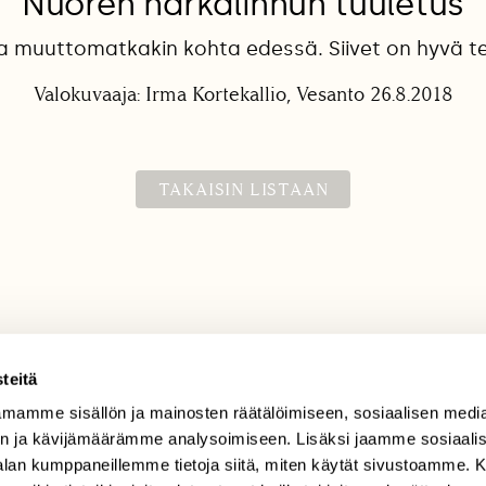
Nuoren härkälinnun tuuletus
ja muuttomatkakin kohta edessä. Siivet on hyvä tes
Valokuvaaja: Irma Kortekallio, Vesanto 26.8.2018
TAKAISIN LISTAAN
teitä
mamme sisällön ja mainosten räätälöimiseen, sosiaalisen medi
TILAAJAPALVELU
n ja kävijämäärämme analysoimiseen. Lisäksi jaamme sosiaali
tilaajapalvelu@sll.fi
-alan kumppaneillemme tietoja siitä, miten käytät sivustoamme