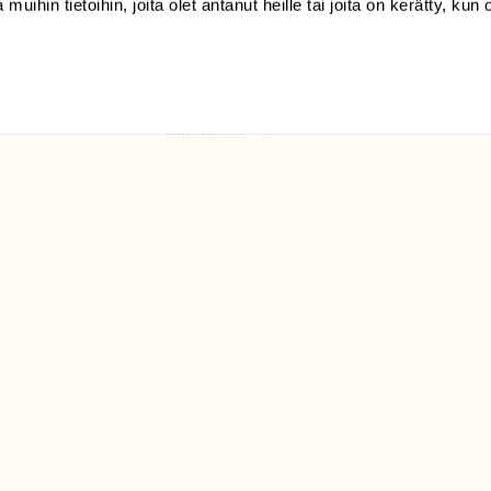
 muihin tietoihin, joita olet antanut heille tai joita on kerätty, kun 
(09) 228 08 210 (arkisin
klo 9-15)
Suomen
Luonto/tilaajapalvelu
Sörnäistenkatu 1
00580 Helsinki
ELU­
YHTEYSTIEDOT
ntaja on
Palautelomake
Yhteystiedot
palaute@suomenluonto.fi
Suomen Luonto
Sörnäistenkatu 1
00580 Helsinki
Mediatiedot
Tietosuojaseloste