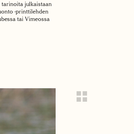
 tarinoita julkaistaan
onto -printtilehden
tubessa tai Vimeossa