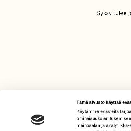
Syksy tulee 
Tämä sivusto käyttää eväs
Käytämme evästeitä tarjoa
LEHTI
ominaisuuksien tukemisee
Uusin lehti
mainosalan ja analytiikka