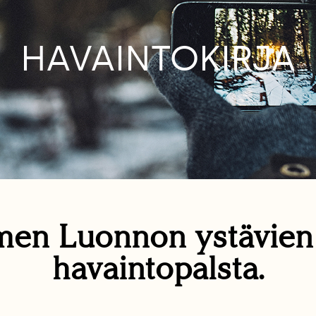
HAVAINTOKIRJA
en Luonnon ystävie
havaintopalsta.