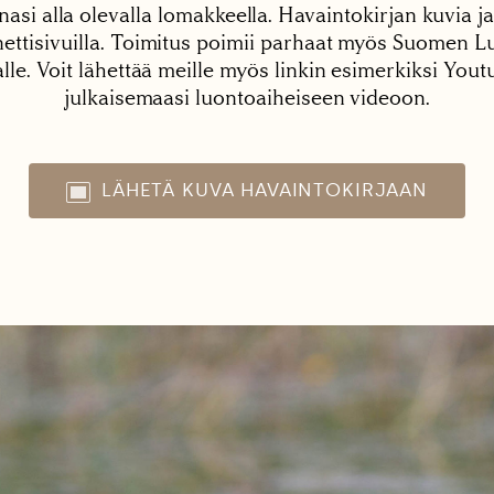
nasi alla olevalla lomakkeella. Havaintokirjan kuvia ja
tisivuilla. Toimitus poimii parhaat myös Suomen Lu
alle. Voit lähettää meille myös linkin esimerkiksi You
julkaisemaasi luontoaiheiseen videoon.
LÄHETÄ KUVA HAVAINTOKIRJAAN