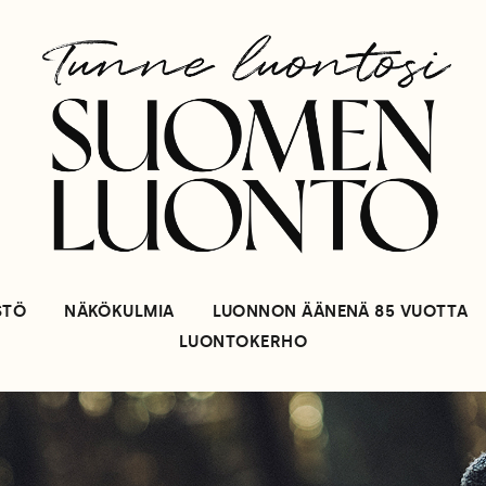
STÖ
NÄKÖKULMIA
LUONNON ÄÄNENÄ 85 VUOTTA
LUONTOKERHO