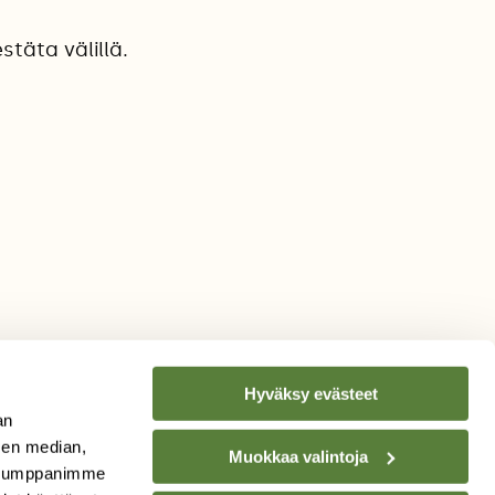
täta välillä.
Hyväksy evästeet
an
sen median,
Muokkaa valintoja
. Kumppanimme
TILAA
SUOMEN