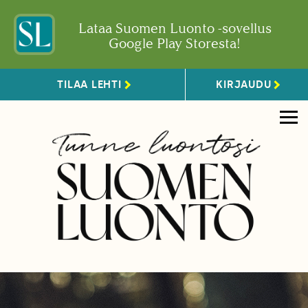
Lataa Suomen Luonto -sovellus
Google Play Storesta!
TILAA LEHTI
KIRJAUDU