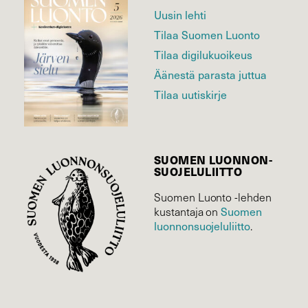
Uusin lehti
Tilaa Suomen Luonto
Tilaa digilukuoikeus
Äänestä parasta juttua
Tilaa uutiskirje
SUOMEN LUONNON­
SUOJELU­LIITTO
Suomen Luonto -lehden
Suomen
kustantaja on
luonnonsuojelu­liitto
.