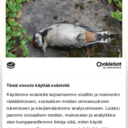
Tämä sivusto käyttää evästeitä
Käytämme evästeitä tarjoamamme sisällön ja mainosten
räätälöimiseen, sosiaalisen median ominaisuuksien
Nuorena nukkunut
tukemiseen ja kävijämäärämme analysoimiseen. Lisäksi
jaamme sosiaalisen median, mainosalan ja analytiikka-
Petolliset luontoheijastukset ikkunoissa
alan kumppaneillemme tietoja siitä, miten käytät