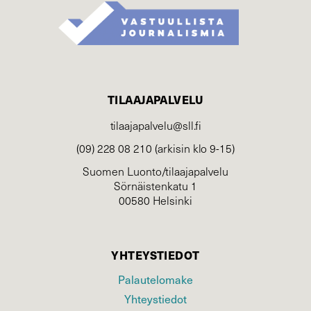
TILAAJAPALVELU
tilaajapalvelu@sll.fi
(09) 228 08 210 (arkisin klo 9-15)
Suomen Luonto/tilaajapalvelu
Sörnäistenkatu 1
00580 Helsinki
YHTEYSTIEDOT
Palautelomake
Yhteystiedot