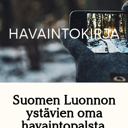
HAVAINTOKIRJA
Suomen Luonnon
ystävien oma
havaintopalsta.