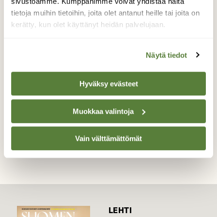
koituvat lukuisten lentävien olentojen
sivustoamme. Kumppanimme voivat yhdistää näitä
kohtaloksi joka päivä. Vaikka käpytikan
tietoja muihin tietoihin, joita olet antanut heille tai joita on
niska lienee voimakas, kovavauhtinen
kerätty, kun olet käyttänyt heidän palvelujaan.
törmäys pää edellä ikkunaan saattoi
välittömästi tämänkin nuoren linnun
Näytä tiedot
ikiuneen.
Valokuvaaja: Marita Portin, Pöytyä, Yläne 11.7.2020
Hyväksy evästeet
Muokkaa valintoja
TAKAISIN LISTAAN
Vain välttämättömät
LEHTI