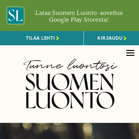
Lataa Suomen Luonto -sovellus
Google Play Storesta!
TILAA LEHTI
KIRJAUDU