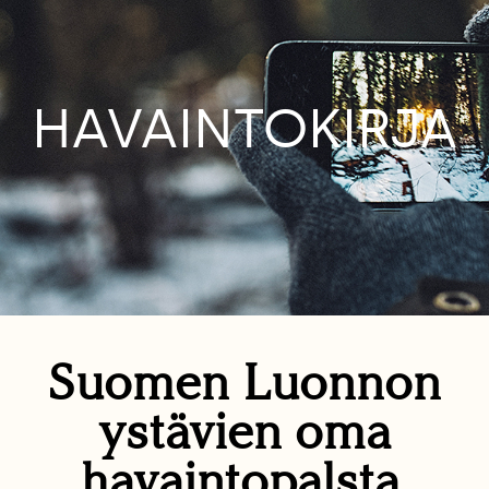
HAVAINTOKIRJA
Suomen Luonnon
ystävien oma
havaintopalsta.