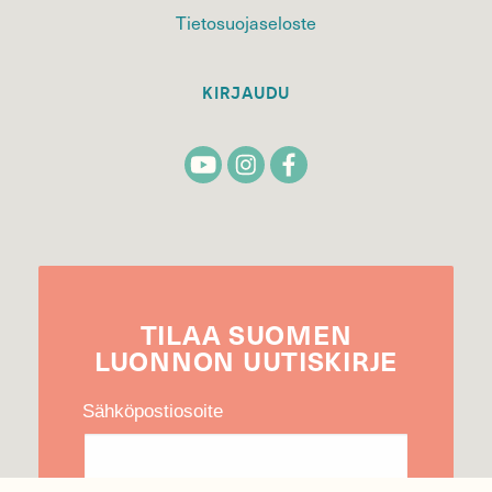
Tietosuojaseloste
KIRJAUDU
TILAA
SUOMEN
LUONNON
UUTIS­KIRJE
Sähköpostiosoite