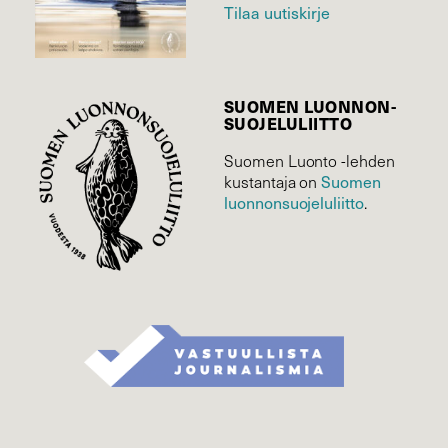
Tilaa uutiskirje
SUOMEN LUONNON­
SUOJELU­LIITTO
Suomen Luonto -lehden
Suomen
kustantaja on
luonnonsuojelu­liitto
.