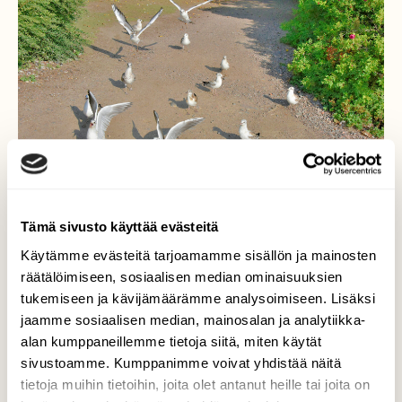
Tämä sivusto käyttää evästeitä
Käytämme evästeitä tarjoamamme sisällön ja mainosten
räätälöimiseen, sosiaalisen median ominaisuuksien
tukemiseen ja kävijämäärämme analysoimiseen. Lisäksi
Nuoret kerjäläiset
jaamme sosiaalisen median, mainosalan ja analytiikka-
alan kumppaneillemme tietoja siitä, miten käytät
Aikuiset naurulokit ovat jo lähteneet, mutta
sivustoamme. Kumppanimme voivat yhdistää näitä
poikaset ovat vielä jääneet ruokinnan
tietoja muihin tietoihin, joita olet antanut heille tai joita on
vuoksi.