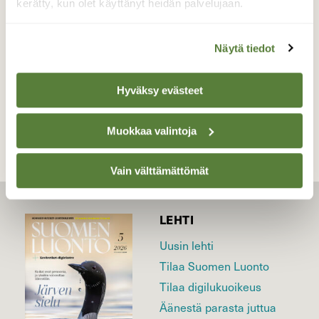
kerätty, kun olet käyttänyt heidän palvelujaan.
Valokuvaaja: Reijo Juurinen, Töölönlahti Elokuu
Näytä tiedot
TAKAISIN LISTAAN
Hyväksy evästeet
Muokkaa valintoja
Vain välttämättömät
LEHTI
Uusin lehti
Tilaa Suomen Luonto
Tilaa digilukuoikeus
Äänestä parasta juttua