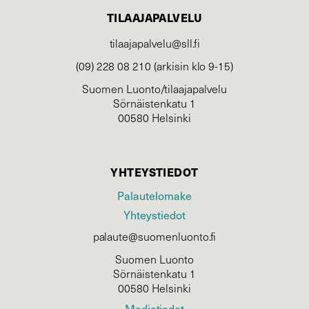
TILAAJAPALVELU
tilaajapalvelu@sll.fi
(09) 228 08 210 (arkisin klo 9-15)
Suomen Luonto/tilaajapalvelu
Sörnäistenkatu 1
00580 Helsinki
YHTEYSTIEDOT
Palautelomake
Yhteystiedot
palaute@suomenluonto.fi
Suomen Luonto
Sörnäistenkatu 1
00580 Helsinki
Mediatiedot