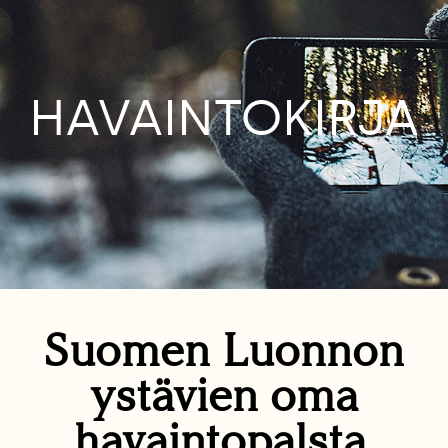
HAVAINTOKIRJA
Suomen Luonnon
ystävien oma
havaintopalsta.