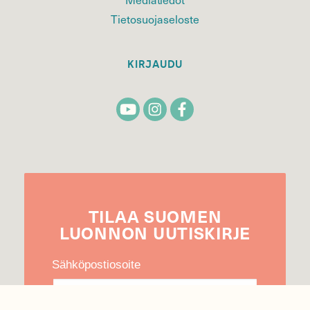
Tietosuojaseloste
KIRJAUDU
TILAA
SUOMEN
LUONNON
UUTIS­KIRJE
Sähköpostiosoite