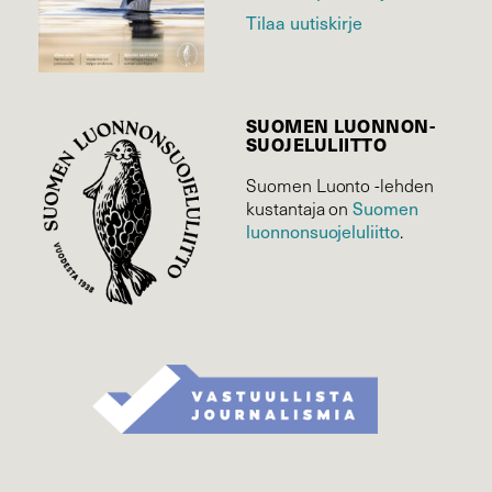
Tilaa uutiskirje
SUOMEN LUONNON­
SUOJELU­LIITTO
Suomen Luonto -lehden
kustantaja on
Suomen
luonnonsuojelu­liitto
.