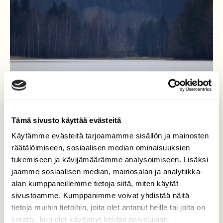
Tämä sivusto käyttää evästeitä
Käytämme evästeitä tarjoamamme sisällön ja mainosten
räätälöimiseen, sosiaalisen median ominaisuuksien
tukemiseen ja kävijämäärämme analysoimiseen. Lisäksi
jaamme sosiaalisen median, mainosalan ja analytiikka-
alan kumppaneillemme tietoja siitä, miten käytät
Nuoret laulujoutsenet.
sivustoamme. Kumppanimme voivat yhdistää näitä
tietoja muihin tietoihin, joita olet antanut heille tai joita on
Joutsenet kuvattu joulukuun hämäränä
kerätty, kun olet käyttänyt heidän palvelujaan.
iltapäivänä.