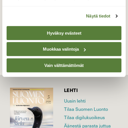
Valokuvaaja: Ari Branthin, Kyrösjärvi 13.12.2020
Näytä tiedot
Hyväksy evästeet
TAKAISIN LISTAAN
Muokkaa valintoja
Vain välttämättömät
LEHTI
Uusin lehti
Tilaa Suomen Luonto
Tilaa digilukuoikeus
Äänestä parasta juttua