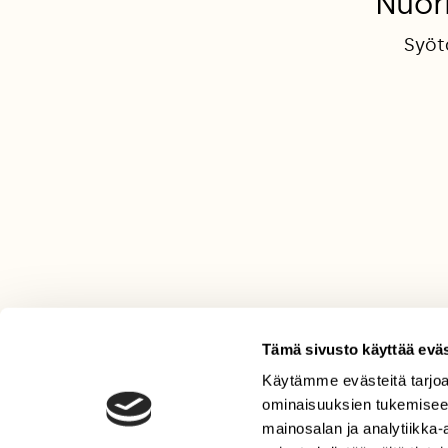
Nuori
Syötä
Tämä sivusto käyttää eväs
Käytämme evästeitä tarjoa
LEHTI
ominaisuuksien tukemisee
Uusin lehti
mainosalan ja analytiikka