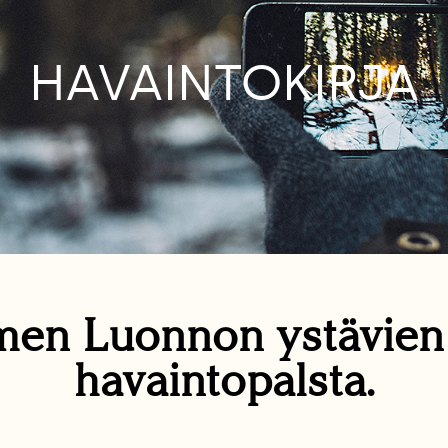
HAVAINTOKIRJA
en Luonnon ystävie
havaintopalsta.