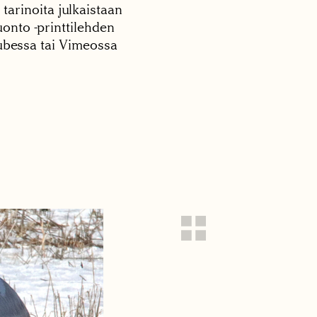
 tarinoita julkaistaan
onto -printtilehden
tubessa tai Vimeossa