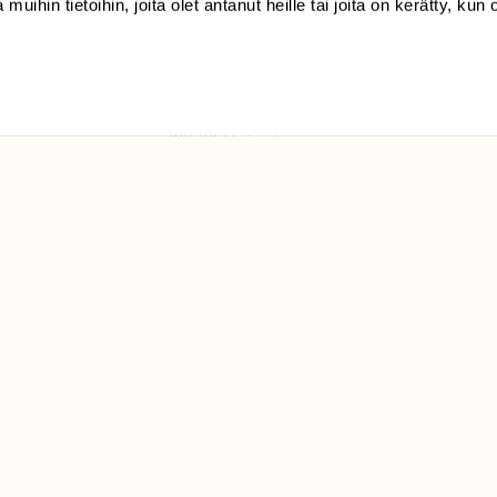
 muihin tietoihin, joita olet antanut heille tai joita on kerätty, kun 
(09) 228 08 210 (arkisin
klo 9-15)
Suomen
Luonto/tilaajapalvelu
Sörnäistenkatu 1
00580 Helsinki
ELU­
YHTEYSTIEDOT
ntaja on
Palautelomake
Yhteystiedot
palaute@suomenluonto.fi
Suomen Luonto
Sörnäistenkatu 1
00580 Helsinki
Mediatiedot
Tietosuojaseloste