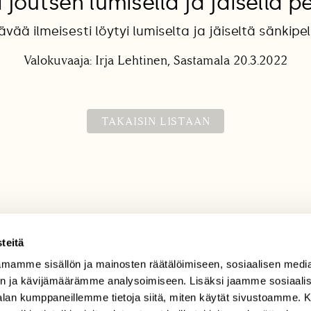
 joutsen lumisella ja jäisellä pe
vää ilmeisesti löytyi lumiselta ja jäiseltä sänkipel
Valokuvaaja: Irja Lehtinen, Sastamala 20.3.2022
TAKAISIN LISTAAN
teitä
mamme sisällön ja mainosten räätälöimiseen, sosiaalisen medi
TILAAJAPALVELU
n ja kävijämäärämme analysoimiseen. Lisäksi jaamme sosiaali
tilaajapalvelu@sll.fi
-alan kumppaneillemme tietoja siitä, miten käytät sivustoamme