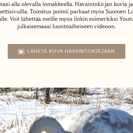
nasi alla olevalla lomakkeella. Havaintokirjan kuvia ja
tisivuilla. Toimitus poimii parhaat myös Suomen Lu
alle. Voit lähettää meille myös linkin esimerkiksi You
julkaisemaasi luontoaiheiseen videoon.
LÄHETÄ KUVA HAVAINTOKIRJAAN