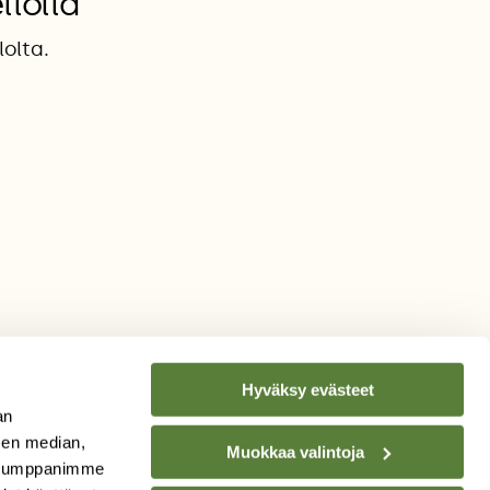
llolla
lolta.
Hyväksy evästeet
an
sen median,
Muokkaa valintoja
. Kumppanimme
TILAA
SUOMEN