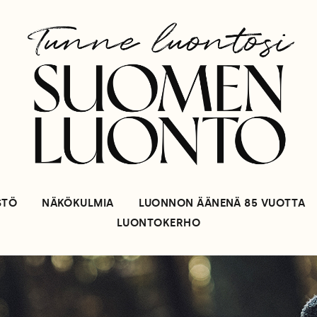
STÖ
NÄKÖKULMIA
LUONNON ÄÄNENÄ 85 VUOTTA
LUONTOKERHO