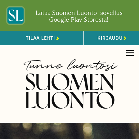
Lataa Suomen Luonto -sovellus
Google Play Storesta!
TILAA LEHTI
KIRJAUDU