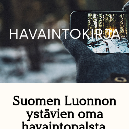
HAVAINTOKIRJA
Suomen Luonnon
ystävien oma
havaintopalsta.