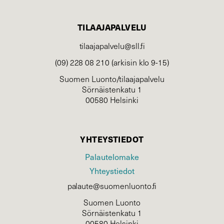
TILAAJAPALVELU
tilaajapalvelu@sll.fi
(09) 228 08 210 (arkisin klo 9-15)
Suomen Luonto/tilaajapalvelu
Sörnäistenkatu 1
00580 Helsinki
YHTEYSTIEDOT
Palautelomake
Yhteystiedot
palaute@suomenluonto.fi
Suomen Luonto
Sörnäistenkatu 1
00580 Helsinki