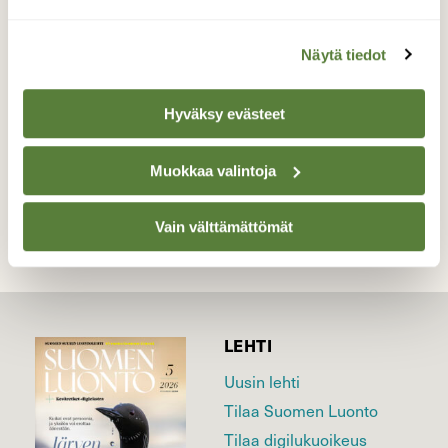
Harrastaa siipi- ja räpyläjumppaa.
Valokuvaaja: Reijo Juurinen, Tokoinranta
Näytä tiedot
Maaliskuu
Hyväksy evästeet
TAKAISIN LISTAAN
Muokkaa valintoja
Vain välttämättömät
LEHTI
Uusin lehti
Tilaa Suomen Luonto
Tilaa digilukuoikeus