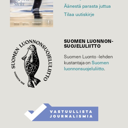
Äänestä parasta juttua
Tilaa uutiskirje
SUOMEN LUONNON­
SUOJELU­LIITTO
Suomen Luonto -lehden
Suomen
kustantaja on
luonnonsuojelu­liitto
.