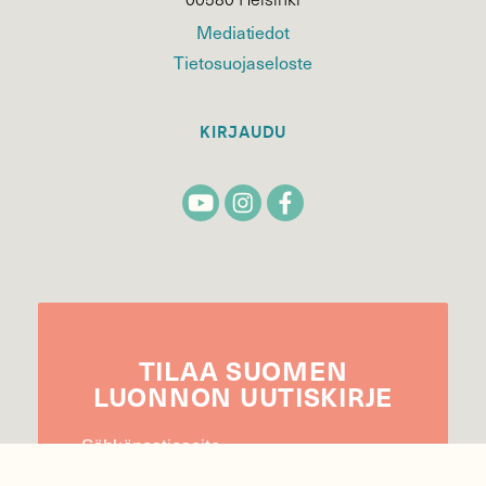
Mediatiedot
Tietosuojaseloste
KIRJAUDU
TILAA
SUOMEN
LUONNON
UUTIS­KIRJE
Sähköpostiosoite