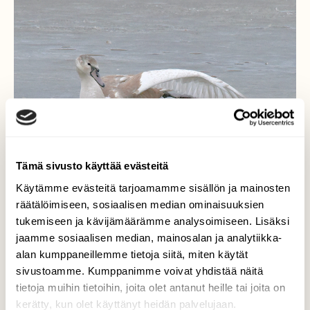
Tämä sivusto käyttää evästeitä
Käytämme evästeitä tarjoamamme sisällön ja mainosten
räätälöimiseen, sosiaalisen median ominaisuuksien
tukemiseen ja kävijämäärämme analysoimiseen. Lisäksi
jaamme sosiaalisen median, mainosalan ja analytiikka-
alan kumppaneillemme tietoja siitä, miten käytät
sivustoamme. Kumppanimme voivat yhdistää näitä
Nuori kyhmyjoutsen
tietoja muihin tietoihin, joita olet antanut heille tai joita on
kerätty, kun olet käyttänyt heidän palvelujaan.