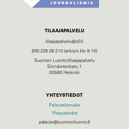
TILAAJAPALVELU
tilaajapalvelu@sll.fi
(09) 228 08 210 (arkisin klo 9-15)
Suomen Luonto/tilaajapalvelu
Sörnäistenkatu 1
00580 Helsinki
YHTEYSTIEDOT
Palautelomake
Yhteystiedot
palaute@suomenluonto.fi