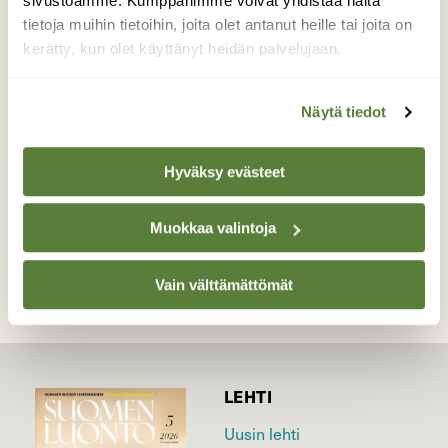
sivustoamme. Kumppanimme voivat yhdistää näitä
kuluvat, ruokaa etsien, uiden pitkin joen
tietoja muihin tietoihin, joita olet antanut heille tai joita on
vartta ja välillä huilaten, muutto etelään on
kerätty, kun olet käyttänyt heidän palvelujaan.
edessä.
Valokuvaaja: Maarit Siitonen, KUUSANKOSKI
Näytä tiedot
17.11.16
Hyväksy evästeet
TAKAISIN LISTAAN
Muokkaa valintoja
Vain välttämättömät
LEHTI
Uusin lehti