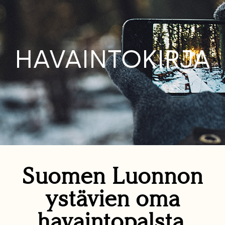
HAVAINTOKIRJA
Suomen Luonnon
ystävien oma
havaintopalsta.