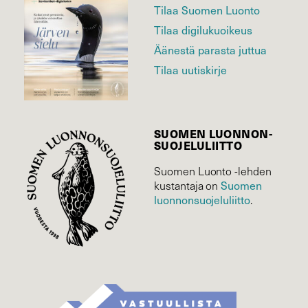
Tilaa Suomen Luonto
Tilaa digilukuoikeus
Äänestä parasta juttua
Tilaa uutiskirje
SUOMEN LUONNON­
SUOJELU­LIITTO
Suomen Luonto -lehden
kustantaja on
Suomen
luonnonsuojelu­liitto
.