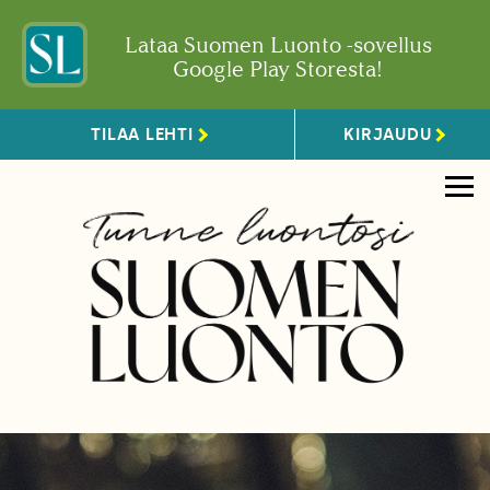
Lataa Suomen Luonto -sovellus
Google Play Storesta!
TILAA LEHTI
KIRJAUDU