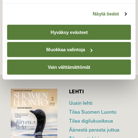
Valokuvaaja: Reijo Juurinen, Töölönlahti Elokuu
Näytä tiedot
Hyväksy evästeet
TAKAISIN LISTAAN
Muokkaa valintoja
Vain välttämättömät
LEHTI
Uusin lehti
Tilaa Suomen Luonto
Tilaa digilukuoikeus
Äänestä parasta juttua