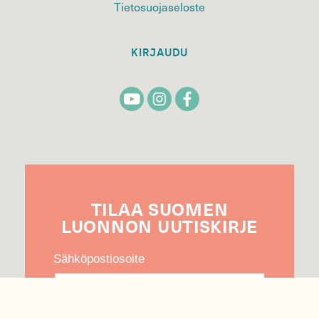
Tietosuojaseloste
KIRJAUDU
TILAA
SUOMEN
LUONNON
UUTIS­KIRJE
Sähköpostiosoite