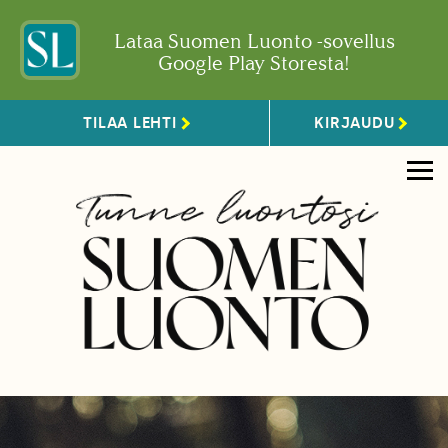
Lataa Suomen Luonto -sovellus
Google Play Storesta!
TILAA LEHTI
KIRJAUDU