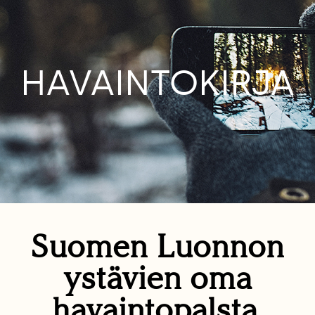
HAVAINTOKIRJA
Suomen Luonnon
ystävien oma
havaintopalsta.