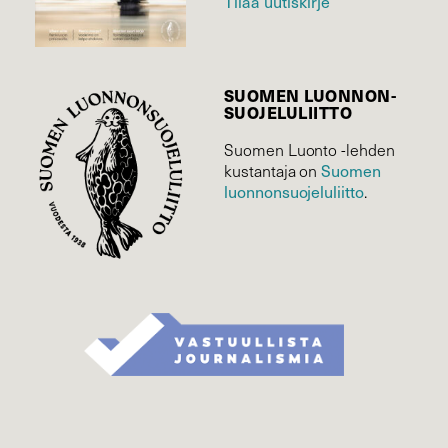
Tilaa uutiskirje
SUOMEN LUONNON­
SUOJELU­LIITTO
Suomen Luonto -lehden
Suomen
kustantaja on
luonnonsuojelu­liitto
.