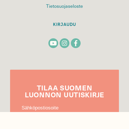
Tietosuojaseloste
KIRJAUDU
TILAA
SUOMEN
LUONNON
UUTIS­KIRJE
Sähköpostiosoite