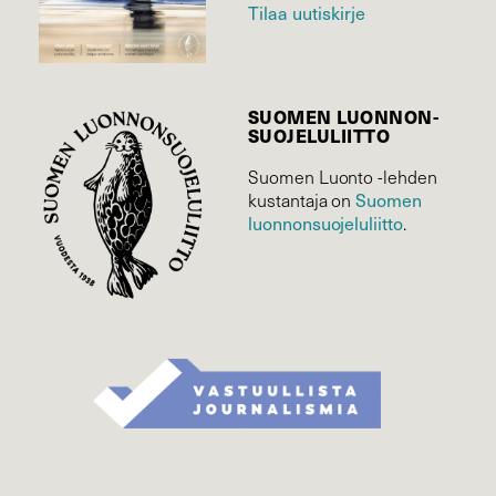
Tilaa uutiskirje
SUOMEN LUONNON­
SUOJELU­LIITTO
Suomen Luonto -lehden
Suomen
kustantaja on
luonnonsuojelu­liitto
.