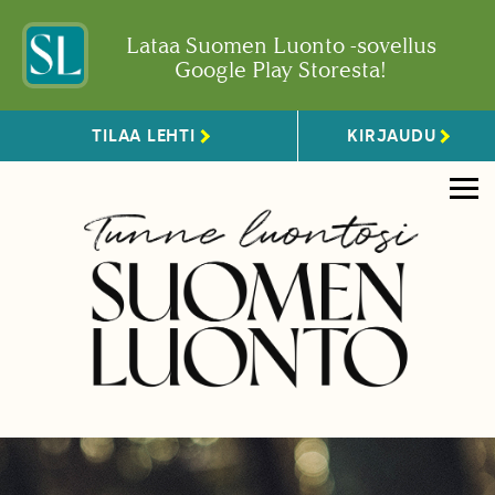
Lataa Suomen Luonto -sovellus
Google Play Storesta!
TILAA LEHTI
KIRJAUDU