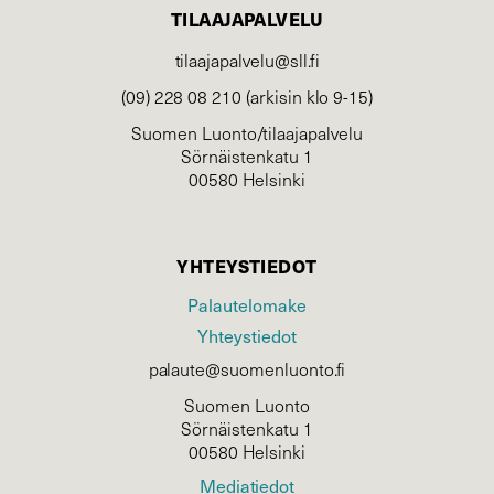
TILAAJAPALVELU
tilaajapalvelu@sll.fi
(09) 228 08 210 (arkisin klo 9-15)
Suomen Luonto/tilaajapalvelu
Sörnäistenkatu 1
00580 Helsinki
YHTEYSTIEDOT
Palautelomake
Yhteystiedot
palaute@suomenluonto.fi
Suomen Luonto
Sörnäistenkatu 1
00580 Helsinki
Mediatiedot