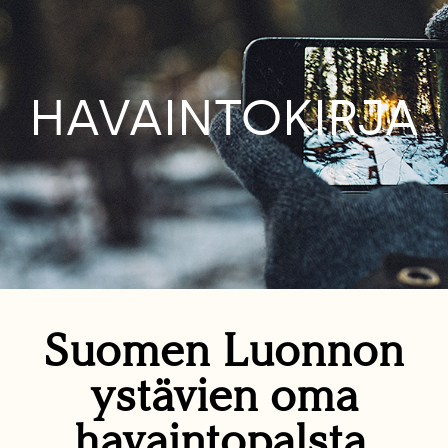
HAVAINTOKIRJA
Suomen Luonnon
ystävien oma
havaintopalsta.