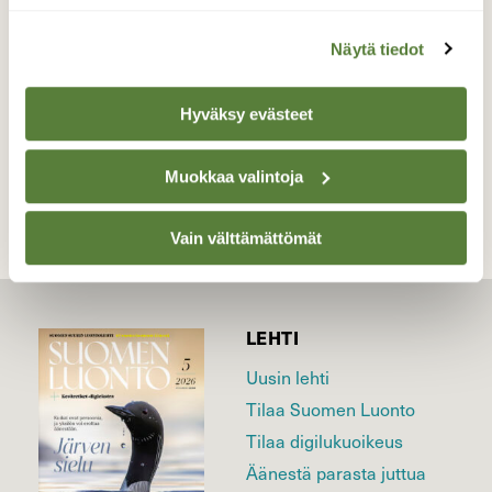
Valokuvaaja: Reijo Juurinen, Veikkola Elokuu
Näytä tiedot
Hyväksy evästeet
TAKAISIN LISTAAN
Muokkaa valintoja
Vain välttämättömät
LEHTI
Uusin lehti
Tilaa Suomen Luonto
Tilaa digilukuoikeus
Äänestä parasta juttua