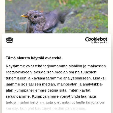
Tämä sivusto käyttää evästeitä
Käytämme evästeitä tarjoamamme sisällön ja mainosten
räätälöimiseen, sosiaalisen median ominaisuuksien
tukemiseen ja kävijämäärämme analysoimiseen. Lisäksi
jaamme sosiaalisen median, mainosalan ja analytiikka-
alan kumppaneillemme tietoja siitä, miten käytät
sivustoamme. Kumppanimme voivat yhdistää näitä
Nuori mustarastas
tietoja muihin tietoihin, joita olet antanut heille tai joita on
kerätty, kun olet käyttänyt heidän palvelujaan.
Oli kylvyn tarpeessa.