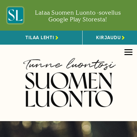
Lataa Suomen Luonto -sovellus
Google Play Storesta!
TILAA LEHTI
KIRJAUDU