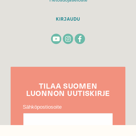
KIRJAUDU
TILAA
SUOMEN
LUONNON
UUTIS­KIRJE
Sähköpostiosoite