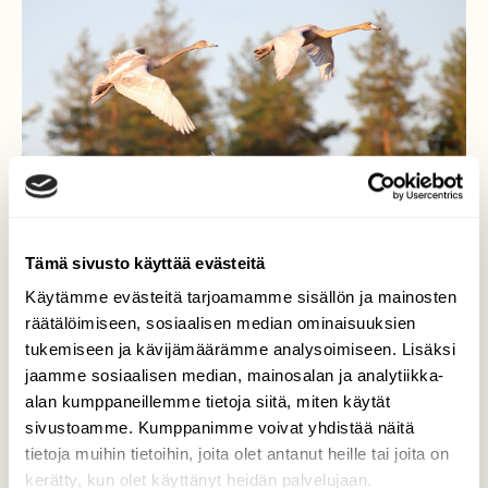
Tämä sivusto käyttää evästeitä
Käytämme evästeitä tarjoamamme sisällön ja mainosten
räätälöimiseen, sosiaalisen median ominaisuuksien
tukemiseen ja kävijämäärämme analysoimiseen. Lisäksi
Nuorison syysmenot
jaamme sosiaalisen median, mainosalan ja analytiikka-
alan kumppaneillemme tietoja siitä, miten käytät
Kesän joutsenen poikaset näyttää
sivustoamme. Kumppanimme voivat yhdistää näitä
lentämisen mallia syys- väreissä:)
tietoja muihin tietoihin, joita olet antanut heille tai joita on
kerätty, kun olet käyttänyt heidän palvelujaan.