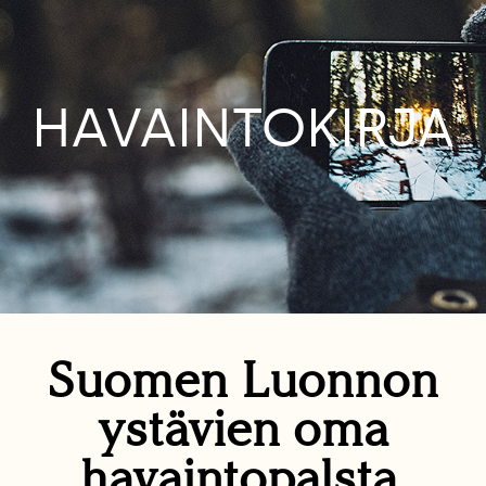
HAVAINTOKIRJA
Suomen Luonnon
ystävien oma
havaintopalsta.