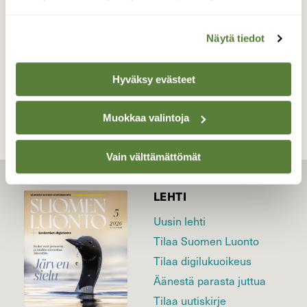
Valokuvaaja: sirpa jyske, Virrat 22.9-19
Näytä tiedot
TAKAISIN LISTAAN
Hyväksy evästeet
Muokkaa valintoja
Vain välttämättömät
LEHTI
Uusin lehti
Tilaa Suomen Luonto
Tilaa digilukuoikeus
Äänestä parasta juttua
Tilaa uutiskirje