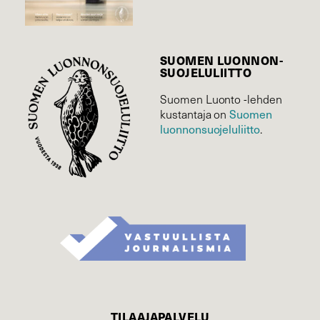
SUOMEN LUONNON­
SUOJELU­LIITTO
Suomen Luonto -lehden
Suomen
kustantaja on
luonnonsuojelu­liitto
.
TILAAJAPALVELU