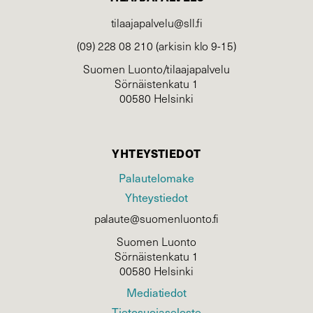
tilaajapalvelu@sll.fi
(09) 228 08 210 (arkisin klo 9-15)
Suomen Luonto/tilaajapalvelu
Sörnäistenkatu 1
00580 Helsinki
YHTEYSTIEDOT
Palautelomake
Yhteystiedot
palaute@suomenluonto.fi
Suomen Luonto
Sörnäistenkatu 1
00580 Helsinki
Mediatiedot
Tietosuojaseloste