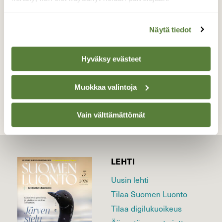
talvikelit ei haittaa.
Valokuvaaja: Pekka Heino, Mäntsälä 16.3.2022
Näytä tiedot
Hyväksy evästeet
TAKAISIN LISTAAN
Muokkaa valintoja
Vain välttämättömät
LEHTI
Uusin lehti
Tilaa Suomen Luonto
Tilaa digilukuoikeus