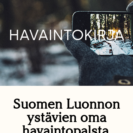
HAVAINTOKIRJA
Suomen Luonnon
ystävien oma
havaintopalsta.