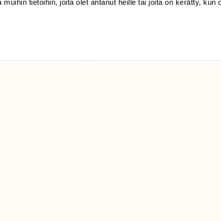
 muihin tietoihin, joita olet antanut heille tai joita on kerätty, kun 
(09) 228 08 210 (arkisin
klo 9-15)
Suomen
Luonto/tilaajapalvelu
Sörnäistenkatu 1
00580 Helsinki
ELU­
YHTEYSTIEDOT
ntaja on
Palautelomake
Yhteystiedot
palaute@suomenluonto.fi
Suomen Luonto
Sörnäistenkatu 1
00580 Helsinki
Mediatiedot
Tietosuojaseloste