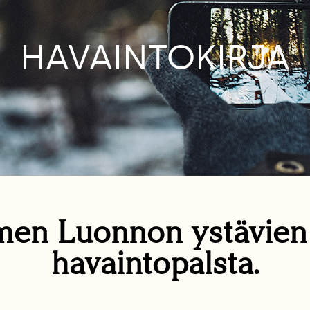
HAVAINTOKIRJA
en Luonnon ystävie
havaintopalsta.