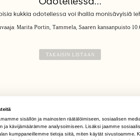
Odotellessa...
isia kukkia odotellessa voi ihailla monisävyisiä leh
vaaja: Marita Portin, Tammela, Saaren kansanpuisto 10
TAKAISIN LISTAAN
teitä
mamme sisällön ja mainosten räätälöimiseen, sosiaalisen medi
TILAAJAPALVELU
n ja kävijämäärämme analysoimiseen. Lisäksi jaamme sosiaali
tilaajapalvelu@sll.fi
-alan kumppaneillemme tietoja siitä, miten käytät sivustoamme