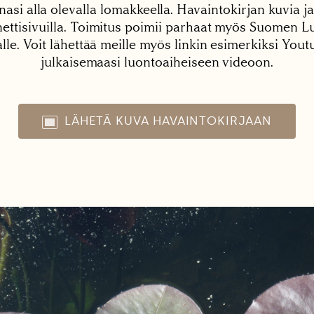
nasi alla olevalla lomakkeella. Havaintokirjan kuvia ja
tisivuilla. Toimitus poimii parhaat myös Suomen Lu
alle. Voit lähettää meille myös linkin esimerkiksi You
julkaisemaasi luontoaiheiseen videoon.
LÄHETÄ KUVA HAVAINTOKIRJAAN