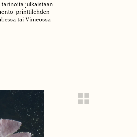
 tarinoita julkaistaan
onto -printtilehden
tubessa tai Vimeossa