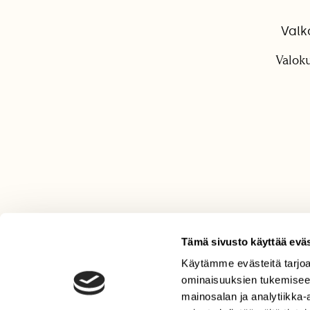
Valko
Valoku
Tämä sivusto käyttää eväs
Käytämme evästeitä tarjoa
LEHTI
ominaisuuksien tukemisee
Uusin lehti
mainosalan ja analytiikka