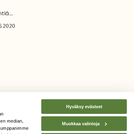
tiä...
.6.2020
Hyväksy evästeet
an
sen median,
Muokkaa valintoja
. Kumppanimme
TILAA
SUOMEN