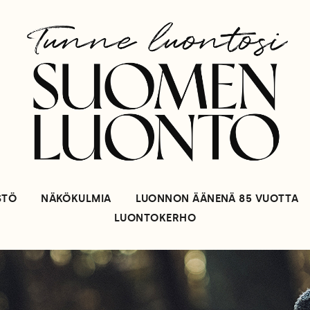
STÖ
NÄKÖKULMIA
LUONNON ÄÄNENÄ 85 VUOTTA
LUONTOKERHO