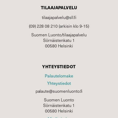
TILAAJAPALVELU
tilaajapalvelu@sll.fi
(09) 228 08 210 (arkisin klo 9-15)
Suomen Luonto/tilaajapalvelu
Sörnäistenkatu 1
00580 Helsinki
YHTEYSTIEDOT
Palautelomake
Yhteystiedot
palaute@suomenluonto.fi
Suomen Luonto
Sörnäistenkatu 1
00580 Helsinki