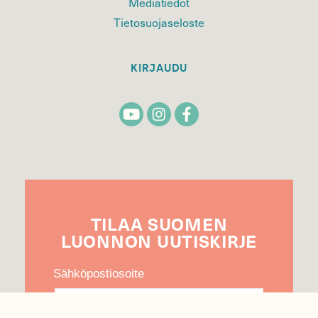
Mediatiedot
Tietosuojaseloste
KIRJAUDU
TILAA
SUOMEN
LUONNON
UUTIS­KIRJE
Sähköpostiosoite