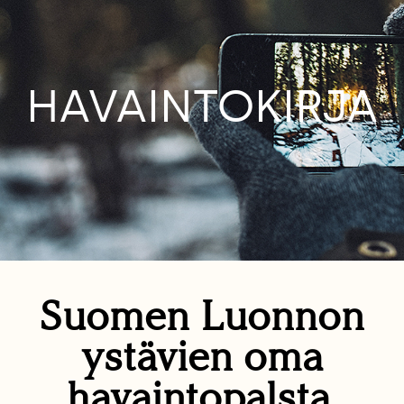
HAVAINTOKIRJA
Suomen Luonnon
ystävien oma
havaintopalsta.