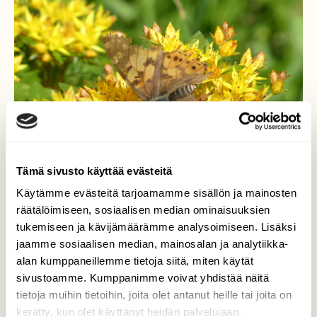
Tämä sivusto käyttää evästeitä
Käytämme evästeitä tarjoamamme sisällön ja mainosten
räätälöimiseen, sosiaalisen median ominaisuuksien
tukemiseen ja kävijämäärämme analysoimiseen. Lisäksi
jaamme sosiaalisen median, mainosalan ja analytiikka-
alan kumppaneillemme tietoja siitä, miten käytät
Ohdakeperhonen
sivustoamme. Kumppanimme voivat yhdistää näitä
tietoja muihin tietoihin, joita olet antanut heille tai joita on
Tänä kesänä on näkynyt vain haalistuneita ja
kerätty, kun olet käyttänyt heidän palvelujaan.