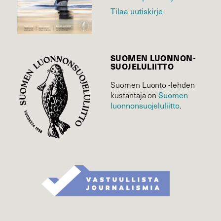
Tilaa uutiskirje
SUOMEN LUONNON­
SUOJELU­LIITTO
Suomen Luonto -lehden
Suomen
kustantaja on
luonnonsuojelu­liitto
.