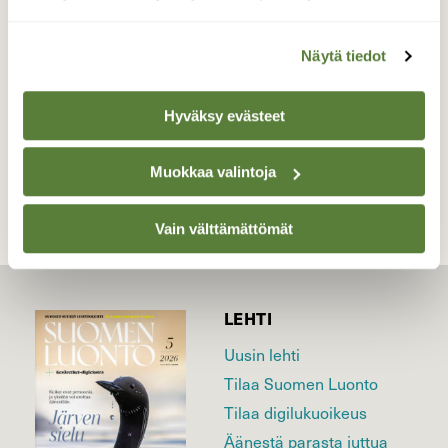
repaleisia ohdakeperhosia.
Valokuvaaja: Anja Mustamaa, Kouvola 10.7.2019
Näytä tiedot
Hyväksy evästeet
TAKAISIN LISTAAN
Muokkaa valintoja
Vain välttämättömät
LEHTI
Uusin lehti
Tilaa Suomen Luonto
Tilaa digilukuoikeus
Äänestä parasta juttua