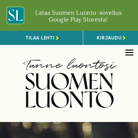
Lataa Suomen Luonto -sovellus
Google Play Storesta!
TILAA LEHTI
KIRJAUDU