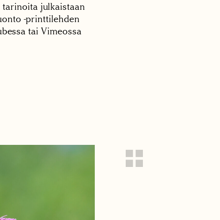
 tarinoita julkaistaan
onto -printtilehden
tubessa tai Vimeossa