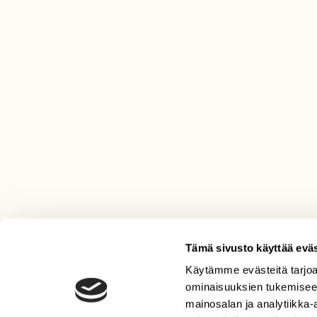
Tämä sivusto käyttää eväs
Käytämme evästeitä tarjoa
LEHTI
ominaisuuksien tukemisee
Uusin lehti
mainosalan ja analytiikka