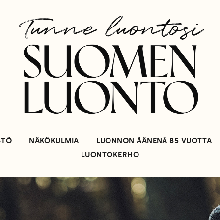
STÖ
NÄKÖKULMIA
LUONNON ÄÄNENÄ 85 VUOTTA
LUONTOKERHO