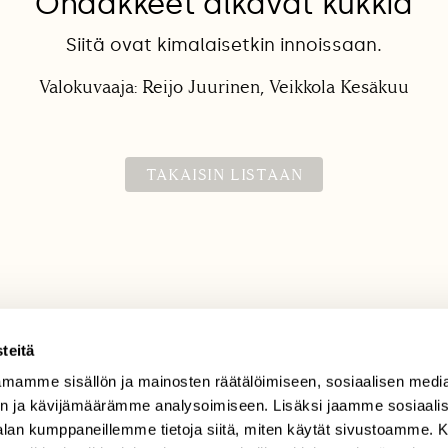
Ohdakkeet alkavat kukkia
Siitä ovat kimalaisetkin innoissaan.
Valokuvaaja: Reijo Juurinen, Veikkola Kesäkuu
TAKAISIN LISTAAN
teitä
mamme sisällön ja mainosten räätälöimiseen, sosiaalisen medi
TILAAJAPALVELU
n ja kävijämäärämme analysoimiseen. Lisäksi jaamme sosiaali
tilaajapalvelu@sll.fi
-alan kumppaneillemme tietoja siitä, miten käytät sivustoamme