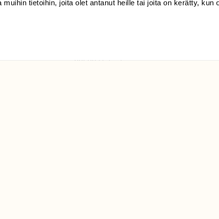
 muihin tietoihin, joita olet antanut heille tai joita on kerätty, kun 
(09) 228 08 210 (arkisin
klo 9-15)
Suomen
Luonto/tilaajapalvelu
Sörnäistenkatu 1
00580 Helsinki
ELU­
YHTEYSTIEDOT
ntaja on
Palautelomake
Yhteystiedot
palaute@suomenluonto.fi
Suomen Luonto
Sörnäistenkatu 1
00580 Helsinki
Mediatiedot
Tietosuojaseloste