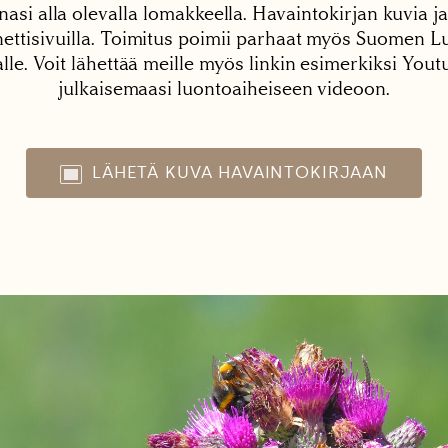
nasi alla olevalla lomakkeella. Havaintokirjan kuvia ja
tisivuilla. Toimitus poimii parhaat myös Suomen Lu
alle. Voit lähettää meille myös linkin esimerkiksi You
julkaisemaasi luontoaiheiseen videoon.
LÄHETÄ KUVA HAVAINTOKIRJAAN