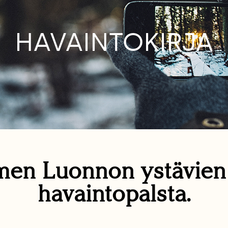
HAVAINTOKIRJA
en Luonnon ystävie
havaintopalsta.