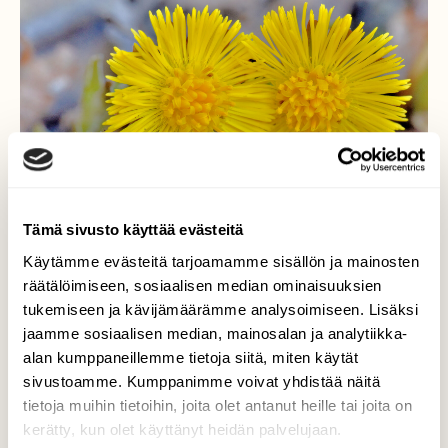
Tämä sivusto käyttää evästeitä
Käytämme evästeitä tarjoamamme sisällön ja mainosten
räätälöimiseen, sosiaalisen median ominaisuuksien
tukemiseen ja kävijämäärämme analysoimiseen. Lisäksi
jaamme sosiaalisen median, mainosalan ja analytiikka-
Oi aurinkoiseni
alan kumppaneillemme tietoja siitä, miten käytät
sivustoamme. Kumppanimme voivat yhdistää näitä
Ensimmäiset leskenlehdet kukkivat.
tietoja muihin tietoihin, joita olet antanut heille tai joita on
kerätty, kun olet käyttänyt heidän palvelujaan.
Valokuvaaja: Reijo Juurinen, Veikkola Huhtikuu