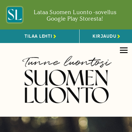
Lataa Suomen Luonto -sovellus
Google Play Storesta!
TILAA LEHTI
KIRJAUDU