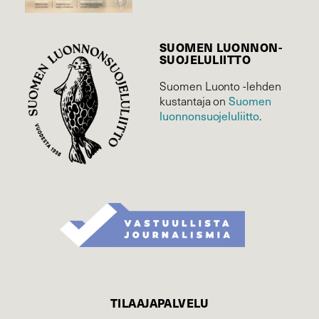
SUOMEN LUONNON­
SUOJELU­LIITTO
Suomen Luonto -lehden
Suomen
kustantaja on
luonnonsuojelu­liitto
.
TILAAJAPALVELU