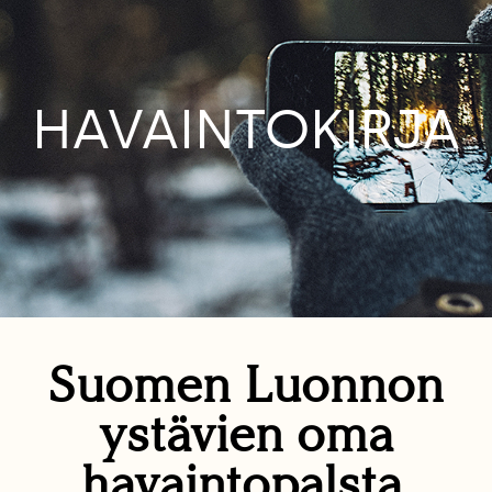
HAVAINTOKIRJA
Suomen Luonnon
ystävien oma
havaintopalsta.