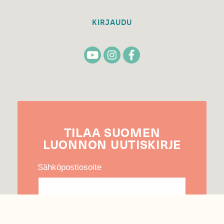
KIRJAUDU
TILAA
SUOMEN
LUONNON
UUTIS­KIRJE
Sähköpostiosoite
Hyväksyn tietojeni käytön uutiskirjeen