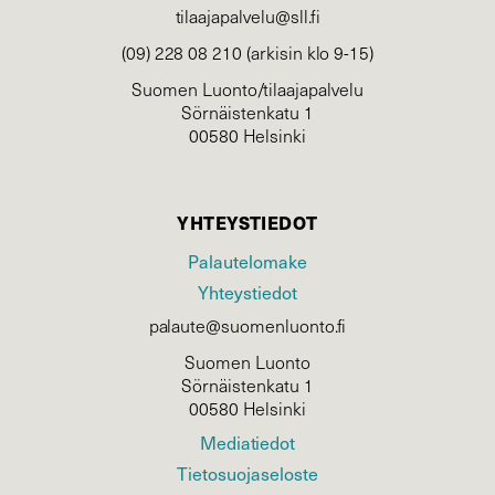
tilaajapalvelu@sll.fi
(09) 228 08 210 (arkisin klo 9-15)
Suomen Luonto/tilaajapalvelu
Sörnäistenkatu 1
00580 Helsinki
YHTEYSTIEDOT
Palautelomake
Yhteystiedot
palaute@suomenluonto.fi
Suomen Luonto
Sörnäistenkatu 1
00580 Helsinki
Mediatiedot
Tietosuojaseloste