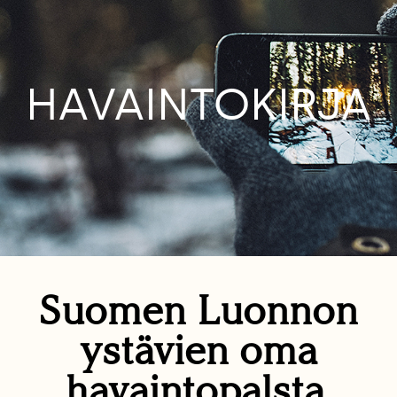
HAVAINTOKIRJA
Suomen Luonnon
ystävien oma
havaintopalsta.