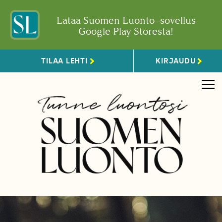
Lataa Suomen Luonto -sovellus
Google Play Storesta!
TILAA LEHTI
KIRJAUDU