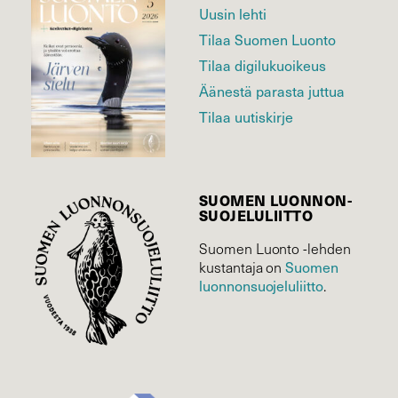
Uusin lehti
Tilaa Suomen Luonto
Tilaa digilukuoikeus
Äänestä parasta juttua
Tilaa uutiskirje
SUOMEN LUONNON­
SUOJELU­LIITTO
Suomen Luonto -lehden
kustantaja on
Suomen
luonnonsuojelu­liitto
.