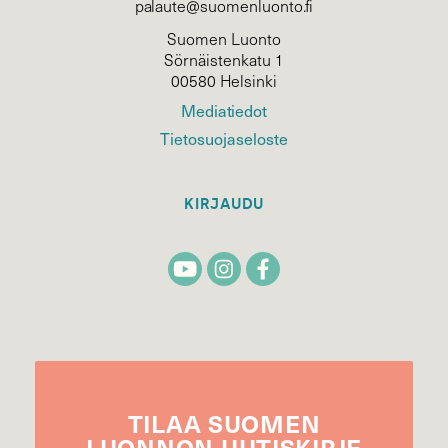
palaute@suomenluonto.fi
Suomen Luonto
Sörnäistenkatu 1
00580 Helsinki
Mediatiedot
Tietosuojaseloste
KIRJAUDU
TILAA
SUOMEN
LUONNON
UUTIS­KIRJE