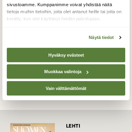
sivustoamme. Kumppanimme voivat yhdistää näitä
selittää asian, että kukka kuuluu
tietoja muihin tietoihin, joita olet antanut heille tai joita on
ruusukasveihin (Rosaceae). En ole
kerätty, kun olet käyttänyt heidän palvelujaan.
kuitenkaan ennen törmännyt tämän
näköiseen ojakellukan kukkaan.
Näytä tiedot
Valokuvaaja: Irja lehtinen, 37500 Lempäälä
30.6.2017
Hyväksy evästeet
TAKAISIN LISTAAN
Muokkaa valintoja
Vain välttämättömät
LEHTI