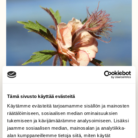
Tämä sivusto käyttää evästeitä
Ojakellukan ruusumainen
Käytämme evästeitä tarjoamamme sisällön ja mainosten
räätälöimiseen, sosiaalisen median ominaisuuksien
kukinto
tukemiseen ja kävijämäärämme analysoimiseen. Lisäksi
jaamme sosiaalisen median, mainosalan ja analytiikka-
Vähän erikoinen on tämän ojakellukan
alan kumppaneillemme tietoja siitä, miten käytät
kukinto, muistuttaa ruusua, mutta sehän