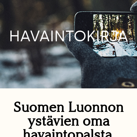
HAVAINTOKIRJA
Suomen Luonnon
ystävien oma
havaintopalsta.