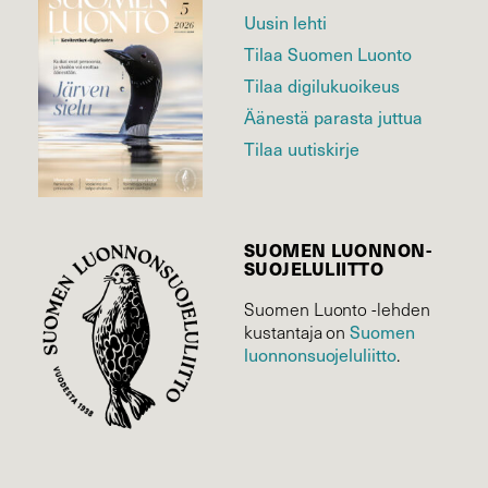
Uusin lehti
Tilaa Suomen Luonto
Tilaa digilukuoikeus
Äänestä parasta juttua
Tilaa uutiskirje
SUOMEN LUONNON­
SUOJELU­LIITTO
Suomen Luonto -lehden
kustantaja on
Suomen
luonnonsuojelu­liitto
.