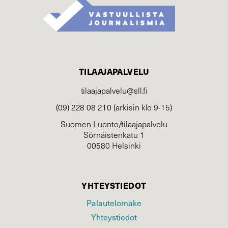
TILAAJAPALVELU
tilaajapalvelu@sll.fi
(09) 228 08 210 (arkisin klo 9-15)
Suomen Luonto/tilaajapalvelu
Sörnäistenkatu 1
00580 Helsinki
YHTEYSTIEDOT
Palautelomake
Yhteystiedot