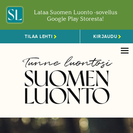
Lataa Suomen Luonto -sovellus
Google Play Storesta!
TILAA LEHTI
KIRJAUDU