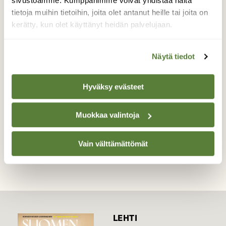
välistä. Kuva on otettu iltahämärässä. Kauris
sivustoamme. Kumppanimme voivat yhdistää näitä
on parivuotias ja kaulassa on hieman
tietoja muihin tietoihin, joita olet antanut heille tai joita on
erikoinen väritys. Olen lähettänyt kuvia
kerätty, kun olet käyttänyt heidän palvelujaan.
kauriista myös metlan tutkija Juho
Matalalle.
Näytä tiedot
Valokuvaaja: Lea Silén, Salla Kotalankylä huhtikuu
2013
Hyväksy evästeet
Muokkaa valintoja
TAKAISIN LISTAAN
Vain välttämättömät
LEHTI