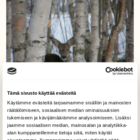
Tämä sivusto käyttää evästeitä
Käytämme evästeitä tarjoamamme sisällön ja mainosten
räätälöimiseen, sosiaalisen median ominaisuuksien
tukemiseen ja kävijämäärämme analysoimiseen. Lisäksi
Olen piilossa
jaamme sosiaalisen median, mainosalan ja analytiikka-
alan kumppaneillemme tietoja siitä, miten käytät
Ruokinnalla oleva kauris kurkistelee puiden