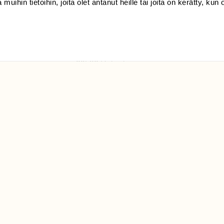
 muihin tietoihin, joita olet antanut heille tai joita on kerätty, kun 
(09) 228 08 210 (arkisin
klo 9-15)
Suomen
Luonto/tilaajapalvelu
Sörnäistenkatu 1
00580 Helsinki
ELU­
YHTEYSTIEDOT
ntaja on
Palautelomake
Yhteystiedot
palaute@suomenluonto.fi
Suomen Luonto
Sörnäistenkatu 1
00580 Helsinki
Mediatiedot
Tietosuojaseloste