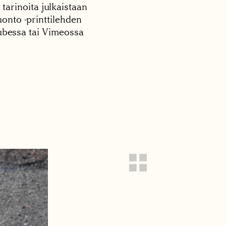
 tarinoita julkaistaan
onto -printtilehden
tubessa tai Vimeossa