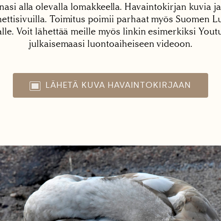
nasi alla olevalla lomakkeella. Havaintokirjan kuvia ja
tisivuilla. Toimitus poimii parhaat myös Suomen Lu
alle. Voit lähettää meille myös linkin esimerkiksi You
julkaisemaasi luontoaiheiseen videoon.
LÄHETÄ KUVA HAVAINTOKIRJAAN