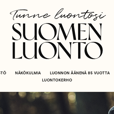
STÖ
NÄKÖKULMIA
LUONNON ÄÄNENÄ 85 VUOTTA
LUONTOKERHO