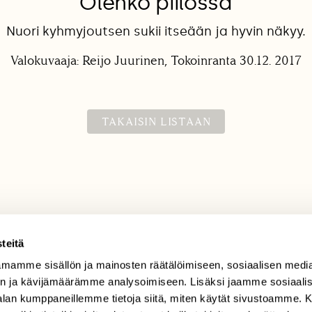
Olenko piilossa
Nuori kyhmyjoutsen sukii itseään ja hyvin näkyy.
Valokuvaaja: Reijo Juurinen, Tokoinranta 30.12. 2017
TAKAISIN LISTAAN
teitä
mamme sisällön ja mainosten räätälöimiseen, sosiaalisen medi
TILAAJAPALVELU
n ja kävijämäärämme analysoimiseen. Lisäksi jaamme sosiaali
tilaajapalvelu@sll.fi
-alan kumppaneillemme tietoja siitä, miten käytät sivustoamme