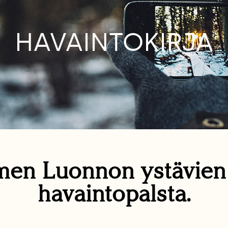
HAVAINTOKIRJA
en Luonnon ystävie
havaintopalsta.