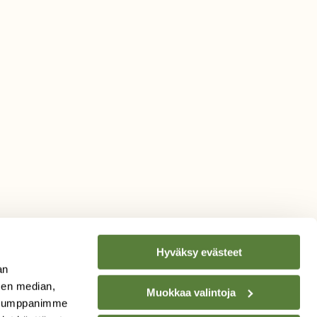
Hyväksy evästeet
an
sen median,
Muokkaa valintoja
. Kumppanimme
TILAA
SUOMEN