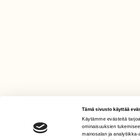
Tämä sivusto käyttää eväs
Käytämme evästeitä tarjoa
LEHTI
ominaisuuksien tukemisee
Uusin lehti
mainosalan ja analytiikka