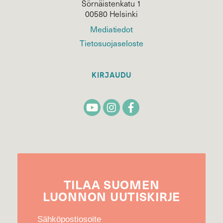
Sörnäistenkatu 1
00580 Helsinki
Mediatiedot
Tietosuojaseloste
KIRJAUDU
TILAA
SUOMEN
LUONNON
UUTIS­KIRJE
Sähköpostiosoite