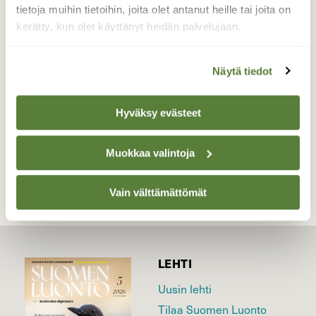
jäänyt jyrkkiin kallio maastoihin, koska eivät
tietoja muihin tietoihin, joita olet antanut heille tai joita on
ole niitä pystyneet hakkaamaan.
kerätty, kun olet käyttänyt heidän palvelujaan.
Valokuvaaja: Lahja Toivanen, Nurmes Mujejärvi
26.9-20
Näytä tiedot
Hyväksy evästeet
TAKAISIN LISTAAN
Muokkaa valintoja
Vain välttämättömät
LEHTI
Uusin lehti
Tilaa Suomen Luonto