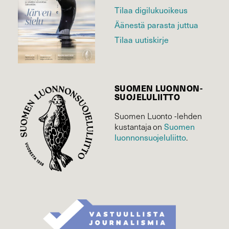
Tilaa digilukuoikeus
Äänestä parasta juttua
Tilaa uutiskirje
SUOMEN LUONNON­
SUOJELU­LIITTO
Suomen Luonto -lehden
Suomen
kustantaja on
luonnonsuojelu­liitto
.