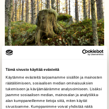
Tämä sivusto käyttää evästeitä
Käytämme evästeitä tarjoamamme sisällön ja mainosten
räätälöimiseen, sosiaalisen median ominaisuuksien
Olipa kerran ikimänty
tukemiseen ja kävijämäärämme analysoimiseen. Lisäksi
jaamme sosiaalisen median, mainosalan ja analytiikka-
Teho metsätalous on tuhonnut ikimetsät
alan kumppaneillemme tietoja siitä, miten käytät
Nurmeksen Mujejärveltä, vain kannot kertoo,
mitä siellä on ollut. Pieniä vanhoja metsiä on
sivustoamme. Kumppanimme voivat yhdistää näitä