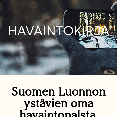
HAVAINTOKIRJA
Suomen Luonnon
ystävien oma
havaintopalsta.