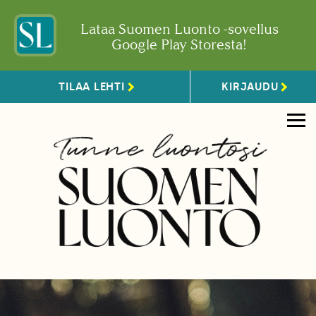
Lataa Suomen Luonto -sovellus
Google Play Storesta!
TILAA LEHTI
KIRJAUDU