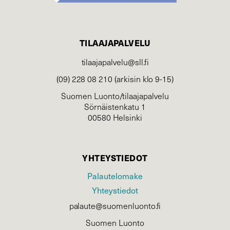
TILAAJAPALVELU
tilaajapalvelu@sll.fi
(09) 228 08 210 (arkisin klo 9-15)
Suomen Luonto/tilaajapalvelu
Sörnäistenkatu 1
00580 Helsinki
YHTEYSTIEDOT
Palautelomake
Yhteystiedot
palaute@suomenluonto.fi
Suomen Luonto