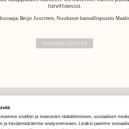
tarvittaessa.
kuvaaja: Reijo Juurinen, Nuuksion kansallispuisto Maal
TAKAISIN LISTAAN
TILAAJAPALVELU
teitä
tilaajapalvelu@sll.fi
mamme sisällön ja mainosten räätälöimiseen, sosiaalisen medi
n ja kävijämäärämme analysoimiseen. Lisäksi jaamme sosiaali
(09) 228 08 210 (arkisin