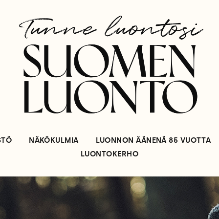
STÖ
NÄKÖKULMIA
LUONNON ÄÄNENÄ 85 VUOTTA
LUONTOKERHO