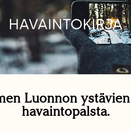
HAVAINTOKIRJA
en Luonnon ystävie
havaintopalsta.