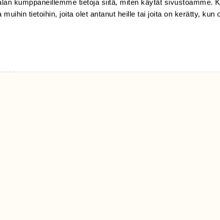
klo 9-15)
-alan kumppaneillemme tietoja siitä, miten käytät sivustoamme
 muihin tietoihin, joita olet antanut heille tai joita on kerätty, kun 
Suomen
Luonto/tilaajapalvelu
Sörnäistenkatu 1
00580 Helsinki
ELU­
YHTEYSTIEDOT
ntaja on
Palautelomake
Yhteystiedot
palaute@suomenluonto.fi
Suomen Luonto
Sörnäistenkatu 1
00580 Helsinki
Mediatiedot
Tietosuojaseloste