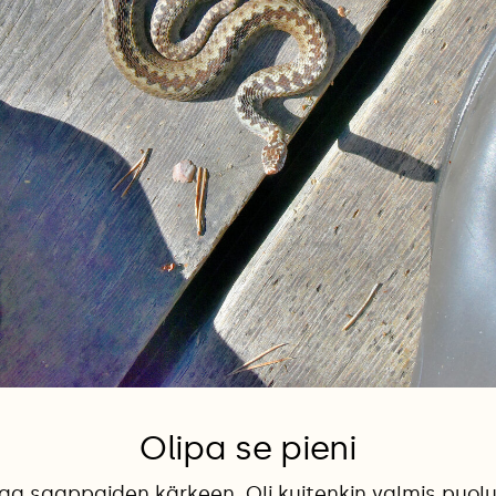
Olipa se pieni
taa saappaiden kärkeen. Oli kuitenkin valmis pu