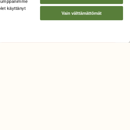
. Kumppanimme
olet käyttänyt
Sähköpostiosoite
Vain välttämättömät
Hyväksyn tietojeni käytön
uutiskirjeen lähettämiseen
Tietosuojaseloste