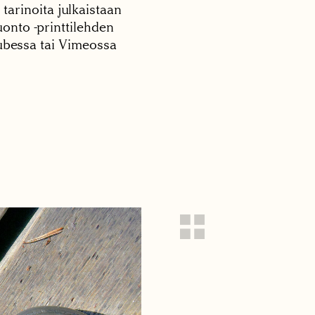
 tarinoita julkaistaan
onto -printtilehden
tubessa tai Vimeossa