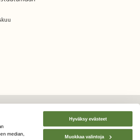
iskuu
Hyväksy evästeet
an
TILAA
SUOMEN
sen median,
LUONNON
UUTIS­KIRJE
Muokkaa valintoja