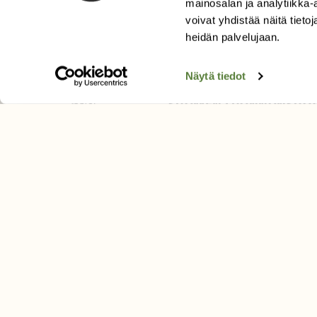
mainosalan ja analytiikka
Tilaa digilukuoikeus
voivat yhdistää näitä tietoja
Äänestä parasta juttua
heidän palvelujaan.
Tilaa uutiskirje
Näytä tiedot
SUOMEN LUONNON­SUOJ
LIITTO
Suomen Luonto -lehden kusta
Suomen luonnonsuojelu­liitto
.