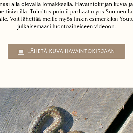
nasi alla olevalla lomakkeella. Havaintokirjan kuvia ja
tisivuilla. Toimitus poimii parhaat myös Suomen Lu
alle. Voit lähettää meille myös linkin esimerkiksi You
julkaisemaasi luontoaiheiseen videoon.
LÄHETÄ KUVA HAVAINTOKIRJAAN