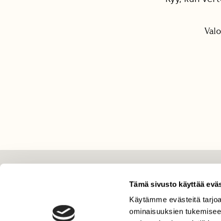
Valo
LEHTI
Tämä sivusto käyttää eväs
Uusin lehti
Käytämme evästeitä tarjoa
Tilaa Suomen Luonto
ominaisuuksien tukemisee