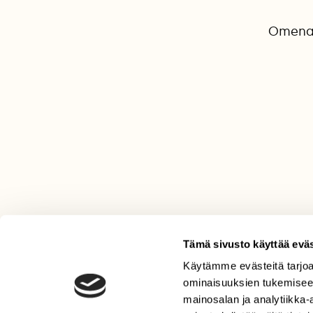
Omena 
Tämä sivusto käyttää eväs
Käytämme evästeitä tarjoa
LEHTI
ominaisuuksien tukemisee
Uusin lehti
mainosalan ja analytiikka