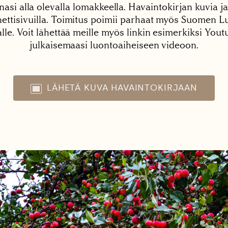
nasi alla olevalla lomakkeella. Havaintokirjan kuvia ja
tisivuilla. Toimitus poimii parhaat myös Suomen Lu
alle. Voit lähettää meille myös linkin esimerkiksi You
julkaisemaasi luontoaiheiseen videoon.
LÄHETÄ KUVA HAVAINTOKIRJAAN