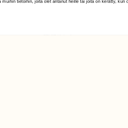
 muihin tietoihin, joita olet antanut heille tai joita on kerätty, kun 
(09) 228 08 210 (arkisin
klo 9-15)
Suomen
Luonto/tilaajapalvelu
Sörnäistenkatu 1
00580 Helsinki
ELU­
YHTEYSTIEDOT
ntaja on
Palautelomake
Yhteystiedot
palaute@suomenluonto.fi
Suomen Luonto
Sörnäistenkatu 1
00580 Helsinki
Mediatiedot
Tietosuojaseloste