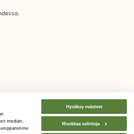
hdessa.
Hyväksy evästeet
an
sen median,
Muokkaa valintoja
. Kumppanimme
TILAA
SUOMEN