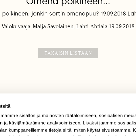
Omena poikineen...
poikineen, jonkin sortin omenapuu? 19.09.2018 La
Valokuvaaja: Maija Savolainen, Lahti Ahtiala 19.09.2018
TAKAISIN LISTAAN
teitä
mamme sisällön ja mainosten räätälöimiseen, sosiaalisen medi
TILAAJAPALVELU
n ja kävijämäärämme analysoimiseen. Lisäksi jaamme sosiaali
tilaajapalvelu@sll.fi
-alan kumppaneillemme tietoja siitä, miten käytät sivustoamme