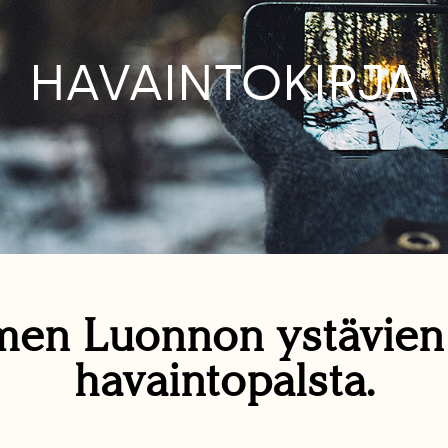
HAVAINTOKIRJA
en Luonnon ystävie
havaintopalsta.