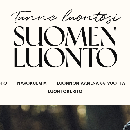
STÖ
NÄKÖKULMIA
LUONNON ÄÄNENÄ 85 VUOTTA
LUONTOKERHO