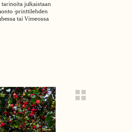
 tarinoita julkaistaan
onto -printtilehden
tubessa tai Vimeossa