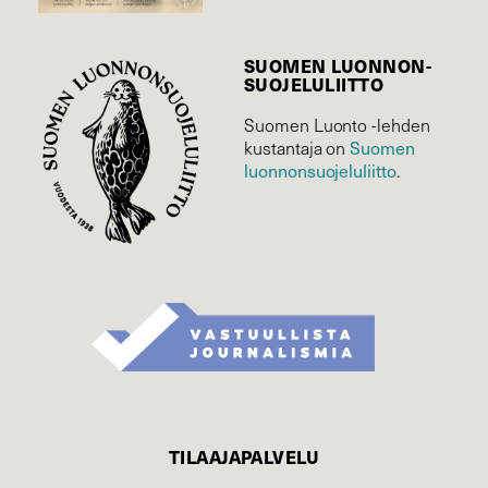
SUOMEN LUONNON­
SUOJELU­LIITTO
Suomen Luonto -lehden
kustantaja on
Suomen
luonnonsuojelu­liitto
.
TILAAJAPALVELU