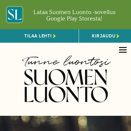
Lataa Suomen Luonto -sovellus
Google Play Storesta!
TILAA LEHTI
KIRJAUDU