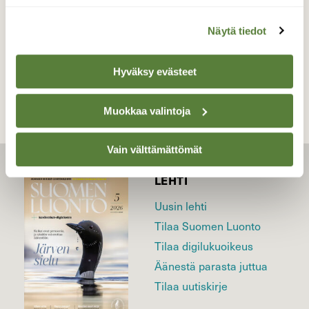
Näytä tiedot
TAKAISIN LISTAAN
Hyväksy evästeet
Muokkaa valintoja
Vain välttämättömät
LEHTI
Uusin lehti
Tilaa Suomen Luonto
Tilaa digilukuoikeus
Äänestä parasta juttua
Tilaa uutiskirje