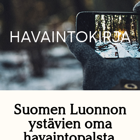
HAVAINTOKIRJA
Suomen Luonnon
ystävien oma
havaintopalsta.