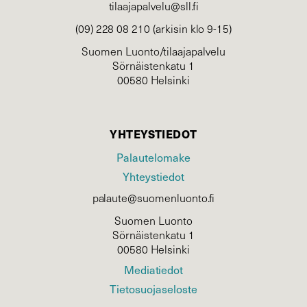
tilaajapalvelu@sll.fi
(09) 228 08 210 (arkisin klo 9-15)
Suomen Luonto/tilaajapalvelu
Sörnäistenkatu 1
00580 Helsinki
YHTEYSTIEDOT
Palautelomake
Yhteystiedot
palaute@suomenluonto.fi
Suomen Luonto
Sörnäistenkatu 1
00580 Helsinki
Mediatiedot
Tietosuojaseloste