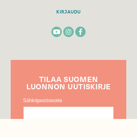
KIRJAUDU
TILAA
SUOMEN
LUONNON
UUTIS­KIRJE
Sähköpostiosoite
Hyväksyn tietojeni käytön uutiskirjeen
lähettämiseen