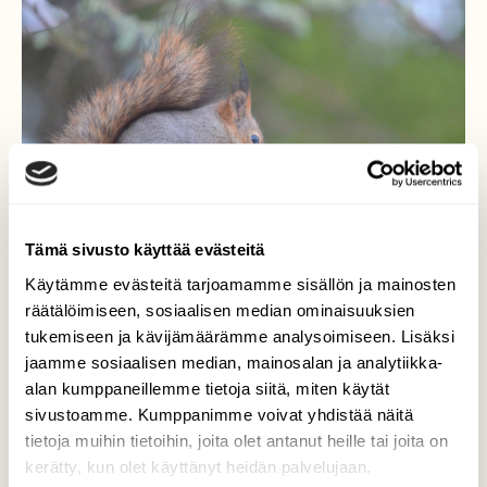
Tämä sivusto käyttää evästeitä
Käytämme evästeitä tarjoamamme sisällön ja mainosten
räätälöimiseen, sosiaalisen median ominaisuuksien
tukemiseen ja kävijämäärämme analysoimiseen. Lisäksi
jaamme sosiaalisen median, mainosalan ja analytiikka-
Omenaa
alan kumppaneillemme tietoja siitä, miten käytät
sivustoamme. Kumppanimme voivat yhdistää näitä
Omenaa kurrelle sadepäivän iloksi.
tietoja muihin tietoihin, joita olet antanut heille tai joita on
kerätty, kun olet käyttänyt heidän palvelujaan.
Valokuvaaja: Kaarlo Asikainen, Iisalmi 24.2.2025