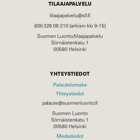
TILAAJAPALVELU
tilaajapalvelu@sll.fi
(09) 228 08 210 (arkisin klo 9-15)
Suomen Luonto/tilaajapalvelu
Sörnäistenkatu 1
00580 Helsinki
YHTEYSTIEDOT
Palautelomake
Yhteystiedot
palaute@suomenluonto.fi
Suomen Luonto
Sörnäistenkatu 1
00580 Helsinki
Mediatiedot