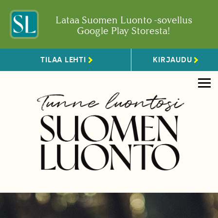
Lataa Suomen Luonto -sovellus
Google Play Storesta!
TILAA LEHTI
KIRJAUDU