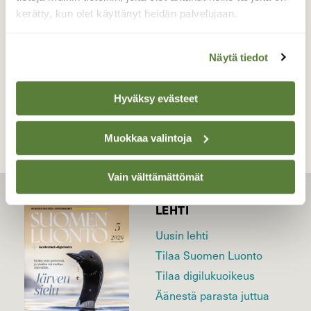
kerätty, kun olet käyttänyt heidän palvelujaan.
Valokuvaaja: Joni Sundström, Lohja 11.5.2014
Näytä tiedot
TAKAISIN LISTAAN
Hyväksy evästeet
Muokkaa valintoja
Vain välttämättömät
LEHTI
Uusin lehti
Tilaa Suomen Luonto
Tilaa digilukuoikeus
Äänestä parasta juttua