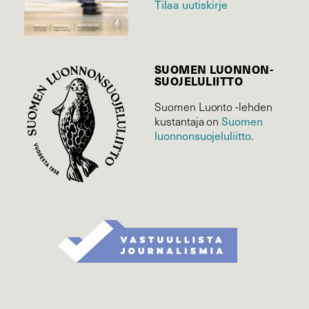
Tilaa uutiskirje
SUOMEN LUONNON­
SUOJELU­LIITTO
Suomen Luonto -lehden
Suomen
kustantaja on
luonnonsuojelu­liitto
.