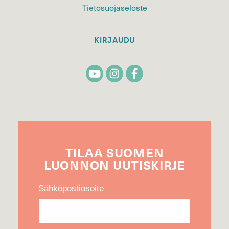
Tietosuojaseloste
KIRJAUDU
TILAA
SUOMEN
LUONNON
UUTIS­KIRJE
Sähköpostiosoite