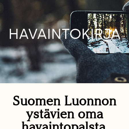
HAVAINTOKIRJA
Suomen Luonnon
ystävien oma
havaintopalsta.