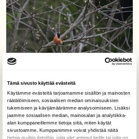
Tämä sivusto käyttää evästeitä
Käytämme evästeitä tarjoamamme sisällön ja mainosten
Omenapuun silmut
räätälöimiseen, sosiaalisen median ominaisuuksien
maistuvat punatulkulle
tukemiseen ja kävijämäärämme analysoimiseen. Lisäksi
jaamme sosiaalisen median, mainosalan ja analytiikka-
Punatulkkupari ilmestyi pihapiiriin
alan kumppaneillemme tietoja siitä, miten käytät
äitienpäivänä. Koiras viihtyi pitkään
sivustoamme. Kumppanimme voivat yhdistää näitä
omenapuun silmujen kimpussa.
tietoja muihin tietoihin, joita olet antanut heille tai joita on