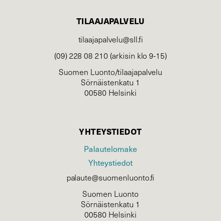
TILAAJAPALVELU
tilaajapalvelu@sll.fi
(09) 228 08 210 (arkisin klo 9-15)
Suomen Luonto/tilaajapalvelu
Sörnäistenkatu 1
00580 Helsinki
YHTEYSTIEDOT
Palautelomake
Yhteystiedot
palaute@suomenluonto.fi
Suomen Luonto
Sörnäistenkatu 1
00580 Helsinki