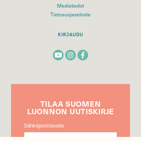
Mediatiedot
Tietosuojaseloste
KIRJAUDU
TILAA
SUOMEN
LUONNON
UUTIS­KIRJE
Sähköpostiosoite