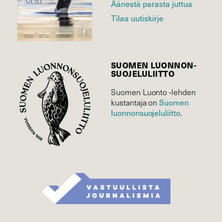
Äänestä parasta juttua
Tilaa uutiskirje
SUOMEN LUONNON­
SUOJELU­LIITTO
Suomen Luonto -lehden
Suomen
kustantaja on
luonnonsuojelu­liitto
.