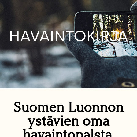
HAVAINTOKIRJA
Suomen Luonnon
ystävien oma
havaintopalsta.