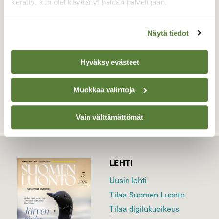
kerätty, kun olet käyttänyt heidän palvelujaan.
lähteä... kuva: 30.5.2016 Lempäälä
Valokuvaaja: Irja Lehtinen, Lempäälä 30.5.2016
Näytä tiedot
Hyväksy evästeet
TAKAISIN LISTAAN
Muokkaa valintoja
Vain välttämättömät
LEHTI
Uusin lehti
Tilaa Suomen Luonto
Tilaa digilukuoikeus