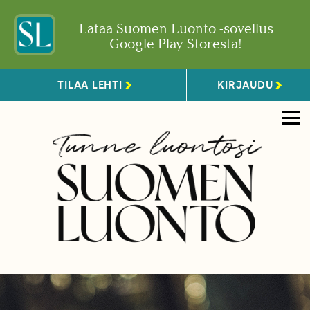
Lataa Suomen Luonto -sovellus
Google Play Storesta!
TILAA LEHTI
KIRJAUDU