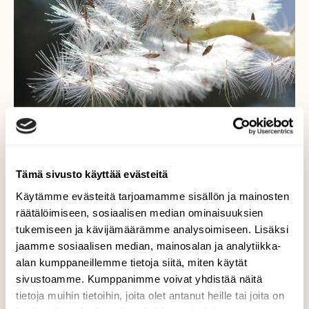
Tämä sivusto käyttää evästeitä
Käytämme evästeitä tarjoamamme sisällön ja mainosten
räätälöimiseen, sosiaalisen median ominaisuuksien
tukemiseen ja kävijämäärämme analysoimiseen. Lisäksi
jaamme sosiaalisen median, mainosalan ja analytiikka-
On aika lähteä
alan kumppaneillemme tietoja siitä, miten käytät
sivustoamme. Kumppanimme voivat yhdistää näitä
Voikukkien haituvat odottavat nyt vaan
tietoja muihin tietoihin, joita olet antanut heille tai joita on
pientä tuulenhenkäystä ja sitten on aika