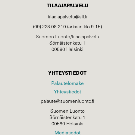
TILAAJAPALVELU
tilaajapalvelu@sll.fi
(09) 228 08 210 (arkisin klo 9-15)
Suomen Luonto/tilaajapalvelu
Sörnäistenkatu 1
00580 Helsinki
YHTEYSTIEDOT
Palautelomake
Yhteystiedot
palaute@suomenluonto.fi
Suomen Luonto
Sörnäistenkatu 1
00580 Helsinki
Mediatiedot