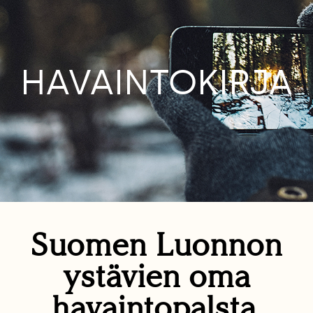
HAVAINTOKIRJA
Suomen Luonnon
ystävien oma
havaintopalsta.