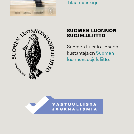
Tilaa uutiskirje
SUOMEN LUONNON­
SUOJELU­LIITTO
Suomen Luonto -lehden
Suomen
kustantaja on
luonnonsuojelu­liitto
.