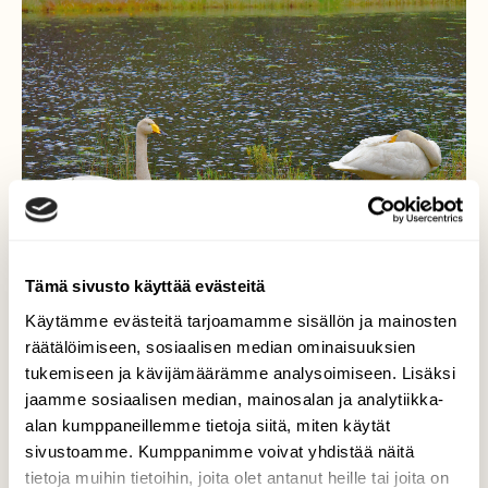
Tämä sivusto käyttää evästeitä
Käytämme evästeitä tarjoamamme sisällön ja mainosten
On levon aika
räätälöimiseen, sosiaalisen median ominaisuuksien
tukemiseen ja kävijämäärämme analysoimiseen. Lisäksi
Joutsenet ovat syöneet mahat täyteen ja
jaamme sosiaalisen median, mainosalan ja analytiikka-
untuvat on hoidettu. Päivä unet sopii tähän
alan kumppaneillemme tietoja siitä, miten käytät
väliin. Käki se jaksaa kukkua joka päivä.
sivustoamme. Kumppanimme voivat yhdistää näitä
tietoja muihin tietoihin, joita olet antanut heille tai joita on