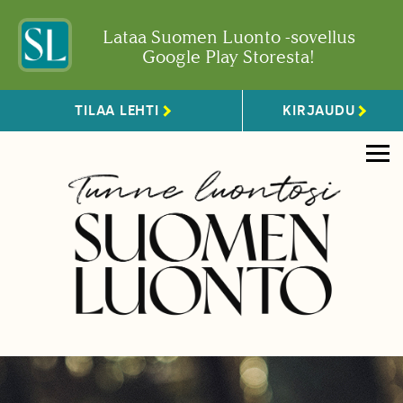
Lataa Suomen Luonto -sovellus
Google Play Storesta!
TILAA LEHTI
KIRJAUDU