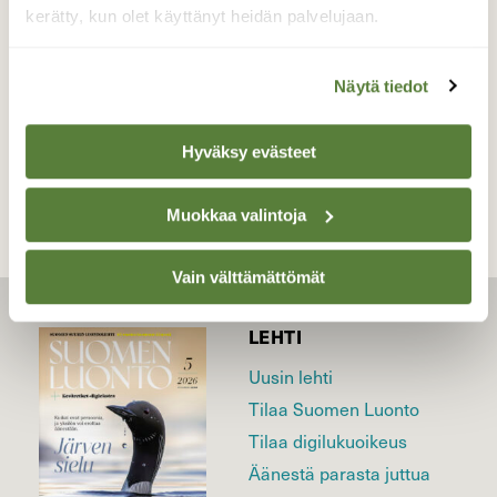
Valokuvaaja: Reijo Juurinen, Nuuksion
kerätty, kun olet käyttänyt heidän palvelujaan.
kansallispuisto Kesäkuu
Näytä tiedot
TAKAISIN LISTAAN
Hyväksy evästeet
Muokkaa valintoja
Vain välttämättömät
LEHTI
Uusin lehti
Tilaa Suomen Luonto
Tilaa digilukuoikeus
Äänestä parasta juttua