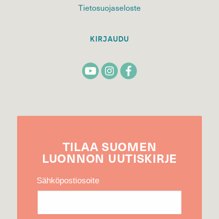
Tietosuojaseloste
KIRJAUDU
TILAA
SUOMEN
LUONNON
UUTIS­KIRJE
Sähköpostiosoite