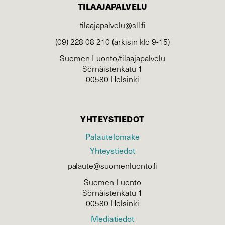
TILAAJAPALVELU
tilaajapalvelu@sll.fi
(09) 228 08 210 (arkisin klo 9-15)
Suomen Luonto/tilaajapalvelu
Sörnäistenkatu 1
00580 Helsinki
YHTEYSTIEDOT
Palautelomake
Yhteystiedot
palaute@suomenluonto.fi
Suomen Luonto
Sörnäistenkatu 1
00580 Helsinki
Mediatiedot