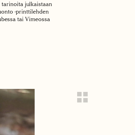
 tarinoita julkaistaan
onto -printtilehden
tubessa tai Vimeossa