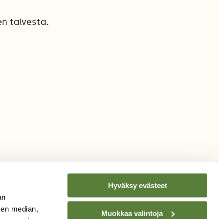
n talvesta.
Hyväksy evästeet
an
sen median,
Muokkaa valintoja