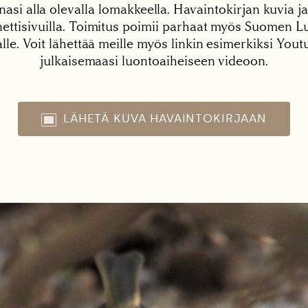
nasi alla olevalla lomakkeella. Havaintokirjan kuvia ja
tisivuilla. Toimitus poimii parhaat myös Suomen Lu
alle. Voit lähettää meille myös linkin esimerkiksi You
julkaisemaasi luontoaiheiseen videoon.
LÄHETÄ KUVA HAVAINTOKIRJAAN