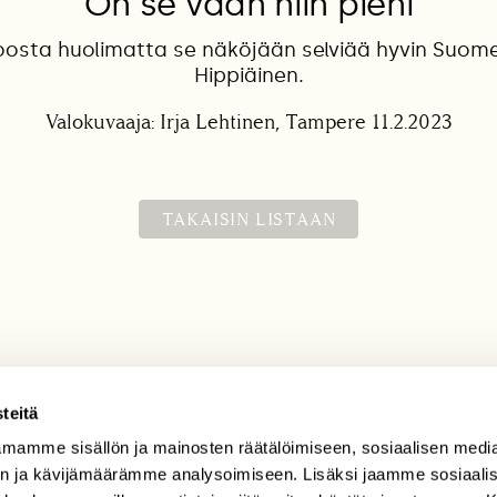
On se vaan niin pieni
oosta huolimatta se näköjään selviää hyvin Suome
Hippiäinen.
Valokuvaaja: Irja Lehtinen, Tampere 11.2.2023
TAKAISIN LISTAAN
teitä
mamme sisällön ja mainosten räätälöimiseen, sosiaalisen medi
TILAAJAPALVELU
n ja kävijämäärämme analysoimiseen. Lisäksi jaamme sosiaali
tilaajapalvelu@sll.fi