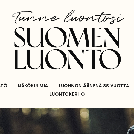
STÖ
NÄKÖKULMIA
LUONNON ÄÄNENÄ 85 VUOTTA
LUONTOKERHO