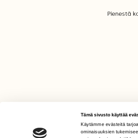
Pienestä k
Tämä sivusto käyttää eväs
Käytämme evästeitä tarjoa
LEHTI
ominaisuuksien tukemisee
Uusin lehti