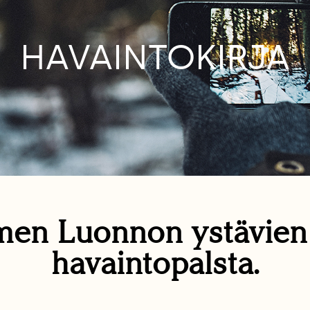
HAVAINTOKIRJA
en Luonnon ystävie
havaintopalsta.