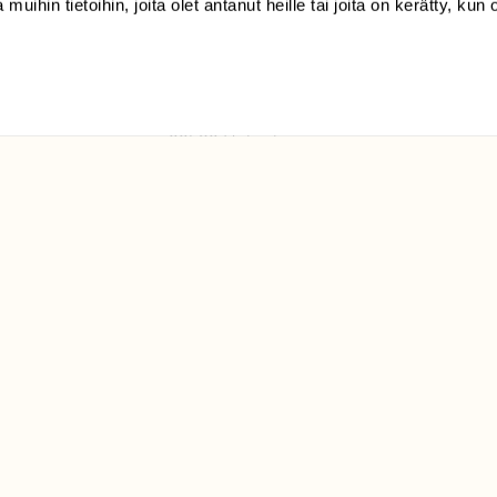
 muihin tietoihin, joita olet antanut heille tai joita on kerätty, kun 
(09) 228 08 210 (arkisin
klo 9-15)
Suomen
Luonto/tilaajapalvelu
Sörnäistenkatu 1
00580 Helsinki
ELU­
YHTEYSTIEDOT
ntaja on
Palautelomake
Yhteystiedot
palaute@suomenluonto.fi
Suomen Luonto
Sörnäistenkatu 1
00580 Helsinki
Mediatiedot
Tietosuojaseloste