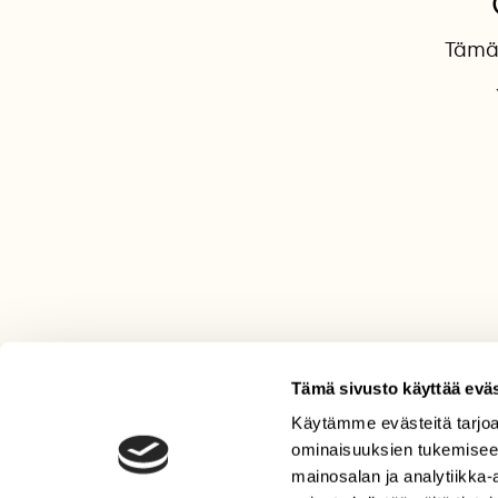
Tämä 
Tämä sivusto käyttää eväs
Käytämme evästeitä tarjoa
LEHTI
ominaisuuksien tukemisee
Uusin lehti
mainosalan ja analytiikka