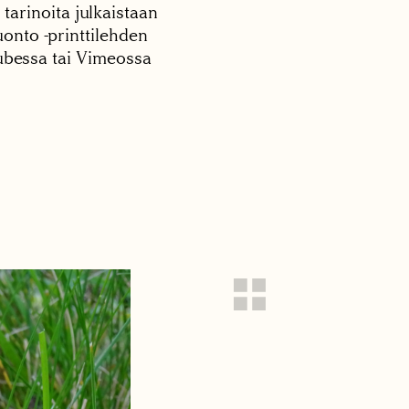
 tarinoita julkaistaan
onto -printtilehden
tubessa tai Vimeossa