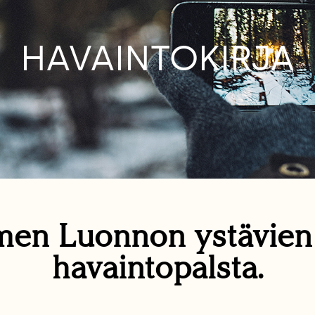
HAVAINTOKIRJA
en Luonnon ystävie
havaintopalsta.