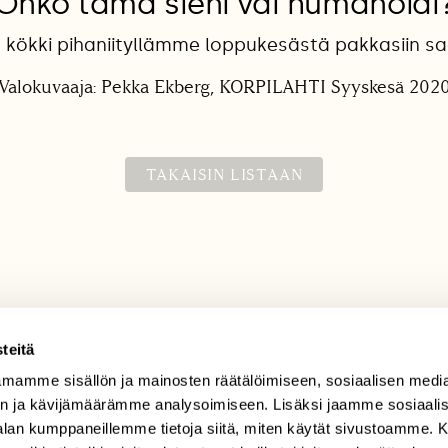
Onko tämä sieni vai humanoidi
kökki pihaniityllämme loppukesästä pakkasiin s
Valokuvaaja: Pekka Ekberg, KORPILAHTI Syyskesä 202
TAKAISIN LISTAAN
teitä
mamme sisällön ja mainosten räätälöimiseen, sosiaalisen medi
TILAAJAPALVELU
n ja kävijämäärämme analysoimiseen. Lisäksi jaamme sosiaali
tilaajapalvelu@sll.fi
-alan kumppaneillemme tietoja siitä, miten käytät sivustoamme