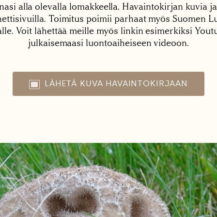
nasi alla olevalla lomakkeella. Havaintokirjan kuvia ja
tisivuilla. Toimitus poimii parhaat myös Suomen Lu
alle. Voit lähettää meille myös linkin esimerkiksi You
julkaisemaasi luontoaiheiseen videoon.
LÄHETÄ KUVA HAVAINTOKIRJAAN