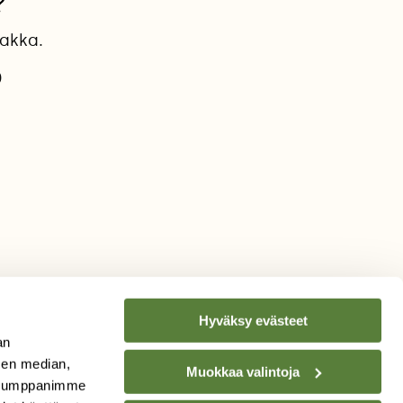
?
aakka.
0
Hyväksy evästeet
an
sen median,
Muokkaa valintoja
. Kumppanimme
TILAA
SUOMEN