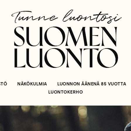
STÖ
NÄKÖKULMIA
LUONNON ÄÄNENÄ 85 VUOTTA
LUONTOKERHO