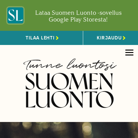
Lataa Suomen Luonto -sovellus
Google Play Storesta!
TILAA LEHTI
KIRJAUDU