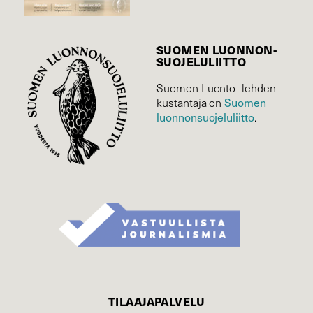
SUOMEN LUONNON­
SUOJELU­LIITTO
Suomen Luonto -lehden
Suomen
kustantaja on
luonnonsuojelu­liitto
.
TILAAJAPALVELU