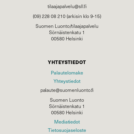
tilaajapalvelu@sll.fi
(09) 228 08 210 (arkisin klo 9-15)
Suomen Luonto/tilaajapalvelu
Sörnäistenkatu 1
00580 Helsinki
YHTEYSTIEDOT
Palautelomake
Yhteystiedot
palaute@suomenluonto.fi
Suomen Luonto
Sörnäistenkatu 1
00580 Helsinki
Mediatiedot
Tietosuojaseloste