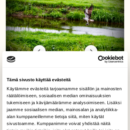
Onnistui
Tämä sivusto käyttää evästeitä
Käytämme evästeitä tarjoamamme sisällön ja mainosten
Sääksi iskee lammen pintaan kalan toivossa.
räätälöimiseen, sosiaalisen median ominaisuuksien
Läheskään aina onni ei ole kohdallaan.
tukemiseen ja kävijämäärämme analysoimiseen. Lisäksi
Poikaset ovat nyt vetreessä kunnossa
jaamme sosiaalisen median, mainosalan ja analytiikka-
muutolle.
alan kumppaneillemme tietoja siitä, miten käytät
Valokuvaaja: Heikki Heinonen, Pohtiolampi
sivustoamme. Kumppanimme voivat yhdistää näitä
5.9.2018