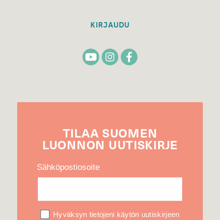
KIRJAUDU
TILAA
SUOMEN
LUONNON
UUTIS­KIRJE
Sähköpostiosoite
Hyväksyn tietojeni käytön uutiskirjeen