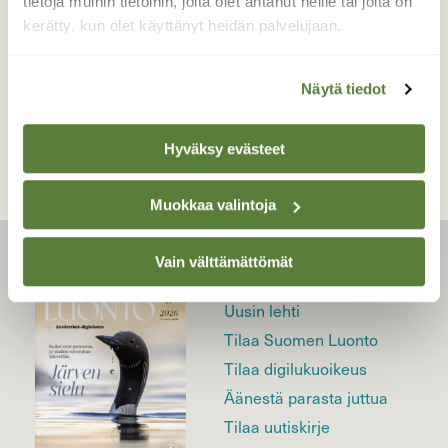
tietoja muihin tietoihin, joita olet antanut heille tai joita on
kerätty, kun olet käyttänyt heidän palvelujaan.
TAKAISIN LISTAAN
Näytä tiedot
Hyväksy evästeet
Muokkaa valintoja
Vain välttämättömät
LEHTI
Uusin lehti
Tilaa Suomen Luonto
Tilaa digilukuoikeus
Äänestä parasta juttua
Tilaa uutiskirje