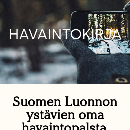
HAVAINTOKIRJA
Suomen Luonnon
ystävien oma
havaintopalsta.