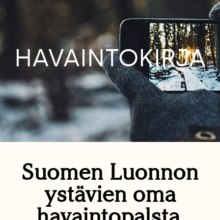
HAVAINTOKIRJA
Suomen Luonnon
ystävien oma
havaintopalsta.