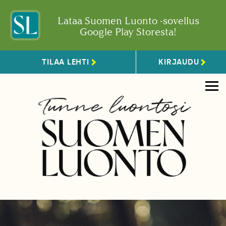
Lataa Suomen Luonto -sovellus
Google Play Storesta!
TILAA LEHTI
KIRJAUDU