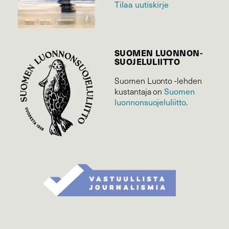
Tilaa uutiskirje
SUOMEN LUONNON­
SUOJELU­LIITTO
Suomen Luonto -lehden
Suomen
kustantaja on
luonnonsuojelu­liitto
.