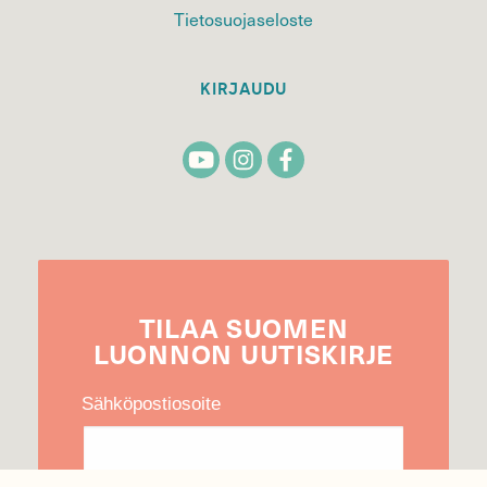
Tietosuojaseloste
KIRJAUDU
TILAA
SUOMEN
LUONNON
UUTIS­KIRJE
Sähköpostiosoite