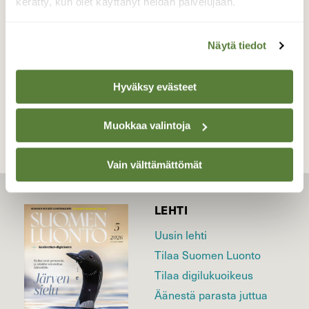
kerätty, kun olet käyttänyt heidän palvelujaan.
Valokuvaaja: Pirkko Siukonen, Tornio, Tavitie
19.05.2026
Näytä tiedot
TAKAISIN LISTAAN
Hyväksy evästeet
Muokkaa valintoja
Vain välttämättömät
LEHTI
Uusin lehti
Tilaa Suomen Luonto
Tilaa digilukuoikeus
Äänestä parasta juttua