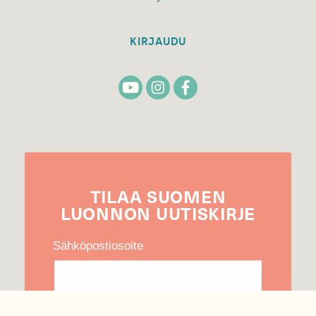
KIRJAUDU
TILAA
SUOMEN
LUONNON
UUTIS­KIRJE
Sähköpostiosoite
Hyväksyn tietojeni käytön uutiskirjeen