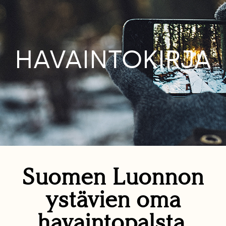
HAVAINTOKIRJA
Suomen Luonnon
ystävien oma
havaintopalsta.