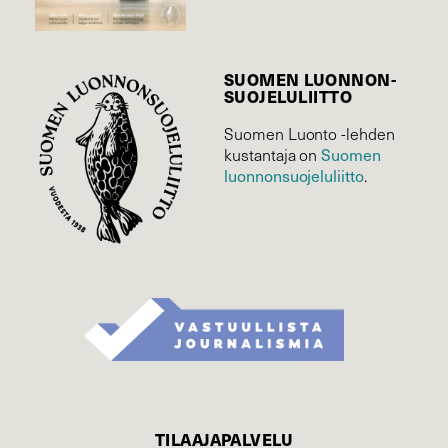
SUOMEN LUONNON­
SUOJELU­LIITTO
Suomen Luonto -lehden
kustantaja on
Suomen
luonnonsuojelu­liitto
.
TILAAJAPALVELU