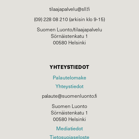
tilaajapalvelu@sll.fi
(09) 228 08 210 (arkisin klo 9-15)
Suomen Luonto/tilaajapalvelu
Sörnäistenkatu 1
00580 Helsinki
YHTEYSTIEDOT
Palautelomake
Yhteystiedot
palaute@suomenluonto.fi
Suomen Luonto
Sörnäistenkatu 1
00580 Helsinki
Mediatiedot
Tietosuojaseloste