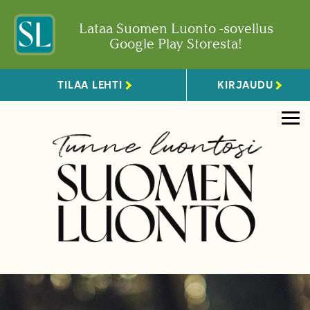
Lataa Suomen Luonto -sovellus
Google Play Storesta!
TILAA LEHTI
KIRJAUDU