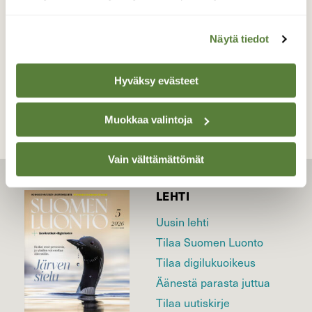
Valokuvaaja: sirpa jyske, Virrat 27.3-22
Näytä tiedot
TAKAISIN LISTAAN
Hyväksy evästeet
Muokkaa valintoja
Vain välttämättömät
LEHTI
Uusin lehti
Tilaa Suomen Luonto
Tilaa digilukuoikeus
Äänestä parasta juttua
Tilaa uutiskirje