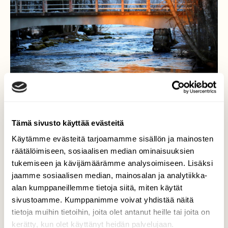
Tämä sivusto käyttää evästeitä
Käytämme evästeitä tarjoamamme sisällön ja mainosten
räätälöimiseen, sosiaalisen median ominaisuuksien
tukemiseen ja kävijämäärämme analysoimiseen. Lisäksi
Oranssi aamu
jaamme sosiaalisen median, mainosalan ja analytiikka-
alan kumppaneillemme tietoja siitä, miten käytät
Aamuaurinko värjäsi pakkasaamun
sivustoamme. Kumppanimme voivat yhdistää näitä
oranssilla väreillä,oli kaunista ja kylmää!
tietoja muihin tietoihin, joita olet antanut heille tai joita on
kerätty, kun olet käyttänyt heidän palvelujaan.