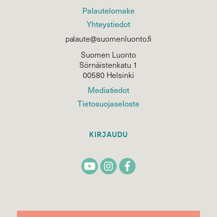
Palautelomake
Yhteystiedot
palaute@suomenluonto.fi
Suomen Luonto
Sörnäistenkatu 1
00580 Helsinki
Mediatiedot
Tietosuojaseloste
KIRJAUDU