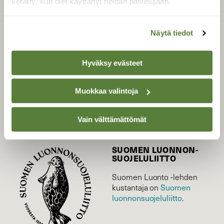
kerätty, kun olet käyttänyt heidän palvelujaan.
LEHTI
Näytä tiedot
Uusin lehti
Tilaa Suomen Luonto
Hyväksy evästeet
Tilaa digilukuoikeus
Äänestä parasta juttua
Muokkaa valintoja
Tilaa uutiskirje
Vain välttämättömät
SUOMEN LUONNON­
SUOJELU­LIITTO
Suomen Luonto -lehden
Suomen
kustantaja on
luonnonsuojelu­liitto
.