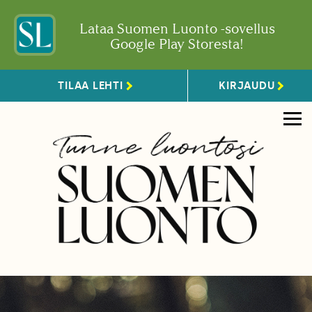
Lataa Suomen Luonto -sovellus
Google Play Storesta!
TILAA LEHTI
KIRJAUDU