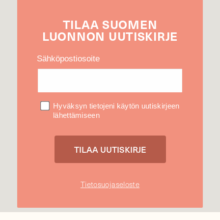
TILAA
SUOMEN
LUONNON
UUTIS­KIRJE
Sähköpostiosoite
Hyväksyn tietojeni käytön uutiskirjeen
lähettämiseen
Tietosuojaseloste