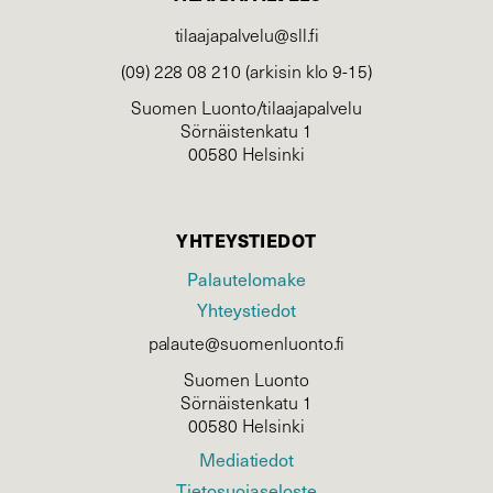
tilaajapalvelu@sll.fi
(09) 228 08 210 (arkisin klo 9-15)
Suomen Luonto/tilaajapalvelu
Sörnäistenkatu 1
00580 Helsinki
YHTEYSTIEDOT
Palautelomake
Yhteystiedot
palaute@suomenluonto.fi
Suomen Luonto
Sörnäistenkatu 1
00580 Helsinki
Mediatiedot
Tietosuojaseloste