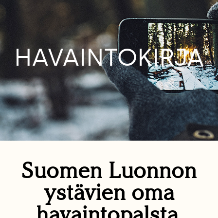
HAVAINTOKIRJA
Suomen Luonnon
ystävien oma
havaintopalsta.