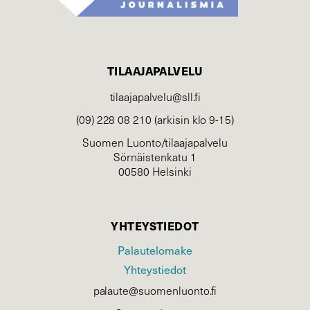
TILAAJAPALVELU
tilaajapalvelu@sll.fi
(09) 228 08 210 (arkisin klo 9-15)
Suomen Luonto/tilaajapalvelu
Sörnäistenkatu 1
00580 Helsinki
YHTEYSTIEDOT
Palautelomake
Yhteystiedot
palaute@suomenluonto.fi