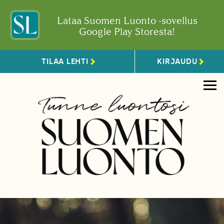
Lataa Suomen Luonto -sovellus
Google Play Storesta!
TILAA LEHTI
KIRJAUDU