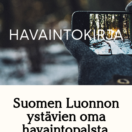
HAVAINTOKIRJA
Suomen Luonnon
ystävien oma
havaintopalsta.