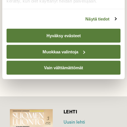
kerätty, kun olet käyttänyt heidän palvelujaan.
Orava valmistautuu talveen vaihtamalla
turkkinsa väritystä
Näytä tiedot
Valokuvaaja: Birgit Silvennoinen, Lohja,
Pähkinäniemi 28.10.2020
Hyväksy evästeet
Muokkaa valintoja
TAKAISIN LISTAAN
Vain välttämättömät
LEHTI
Uusin lehti