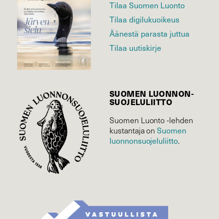
Tilaa Suomen Luonto
Tilaa digilukuoikeus
Äänestä parasta juttua
Tilaa uutiskirje
SUOMEN LUONNON­
SUOJELU­LIITTO
Suomen Luonto -lehden
Suomen
kustantaja on
luonnonsuojelu­liitto
.