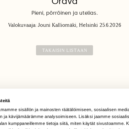
Orava
Pieni, pörröinen ja utelias.
Valokuvaaja: Jouni Kalliomäki, Helsinki 25.6.2026
TAKAISIN LISTAAN
teitä
mamme sisällön ja mainosten räätälöimiseen, sosiaalisen medi
TILAAJAPALVELU
n ja kävijämäärämme analysoimiseen. Lisäksi jaamme sosiaali
tilaajapalvelu@sll.fi
-alan kumppaneillemme tietoja siitä, miten käytät sivustoamme