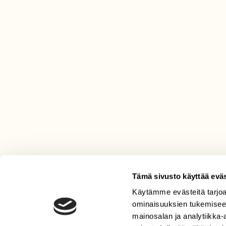
Tämä sivusto käyttää eväs
Käytämme evästeitä tarjoa
LEHTI
ominaisuuksien tukemisee
Uusin lehti
mainosalan ja analytiikka