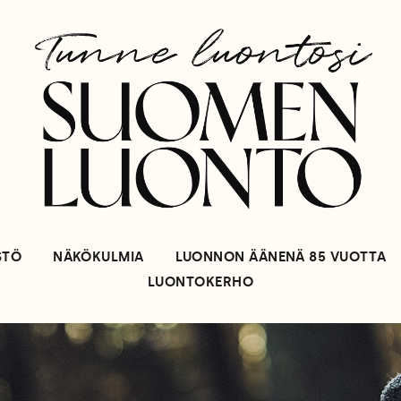
STÖ
NÄKÖKULMIA
LUONNON ÄÄNENÄ 85 VUOTTA
LUONTOKERHO