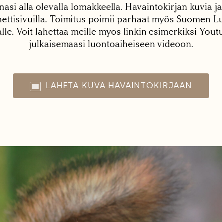
nasi alla olevalla lomakkeella. Havaintokirjan kuvia ja
tisivuilla. Toimitus poimii parhaat myös Suomen Lu
alle. Voit lähettää meille myös linkin esimerkiksi You
julkaisemaasi luontoaiheiseen videoon.
LÄHETÄ KUVA HAVAINTOKIRJAAN