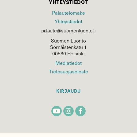
YHTEYSTIEDOT
Palautelomake
Yhteystiedot
palaute@suomenluonto.fi
Suomen Luonto
Sörnäistenkatu 1
00580 Helsinki
Mediatiedot
Tietosuojaseloste
KIRJAUDU