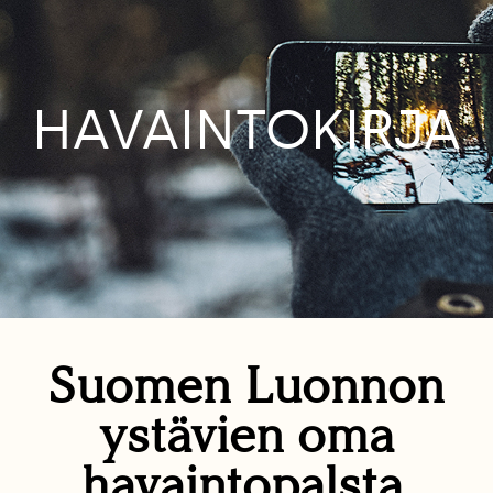
HAVAINTOKIRJA
Suomen Luonnon
ystävien oma
havaintopalsta.