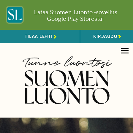
Lataa Suomen Luonto -sovellus
Google Play Storesta!
TILAA LEHTI
KIRJAUDU