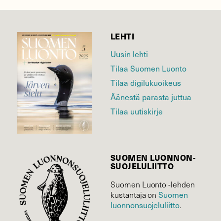
LEHTI
Uusin lehti
Tilaa Suomen Luonto
Tilaa digilukuoikeus
Äänestä parasta juttua
Tilaa uutiskirje
SUOMEN LUONNON­
SUOJELU­LIITTO
Suomen Luonto -lehden
Suomen
kustantaja on
luonnonsuojelu­liitto
.