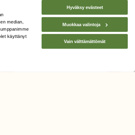
Hyväksy evästeet
an
sen median,
Muokkaa valintoja
. Kumppanimme
TILAA
SUOMEN
olet käyttänyt
LUONNON
UUTIS­KIRJE
Vain välttämättömät
Sähköpostiosoite
Hyväksyn tietojeni käytön
uutiskirjeen lähettämiseen
Tietosuojaseloste