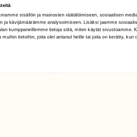
teitä
mamme sisällön ja mainosten räätälöimiseen, sosiaalisen medi
TILAAJAPALVELU
n ja kävijämäärämme analysoimiseen. Lisäksi jaamme sosiaali
tilaajapalvelu@sll.fi
-alan kumppaneillemme tietoja siitä, miten käytät sivustoamme
 muihin tietoihin, joita olet antanut heille tai joita on kerätty, kun 
(09) 228 08 210 (arkisin
klo 9-15)
Suomen
Luonto/tilaajapalvelu
Sörnäistenkatu 1
00580 Helsinki
ELU­
YHTEYSTIEDOT
ntaja on
Palautelomake
Yhteystiedot
palaute@suomenluonto.fi
Suomen Luonto