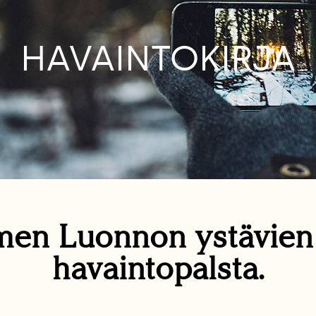
HAVAINTOKIRJA
en Luonnon ystävie
havaintopalsta.