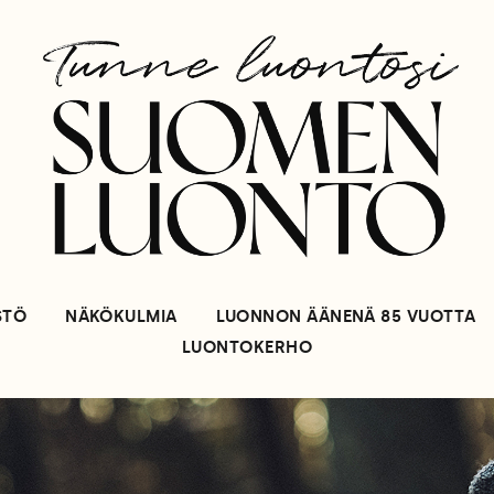
STÖ
NÄKÖKULMIA
LUONNON ÄÄNENÄ 85 VUOTTA
LUONTOKERHO