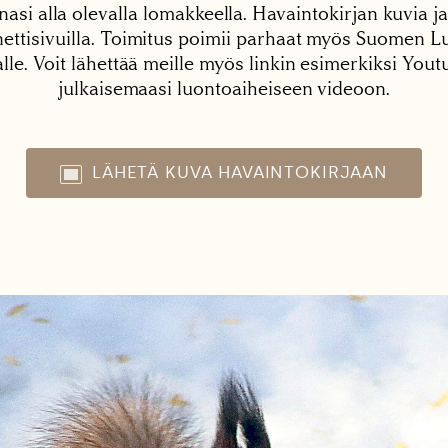
nasi alla olevalla lomakkeella. Havaintokirjan kuvia ja
tisivuilla. Toimitus poimii parhaat myös Suomen Lu
alle. Voit lähettää meille myös linkin esimerkiksi You
julkaisemaasi luontoaiheiseen videoon.
LÄHETÄ KUVA HAVAINTOKIRJAAN