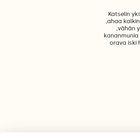
Katselin yk
,ahaa kalkin
,vähän y
kananmunia ,
orava iski 