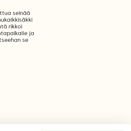
ittua seinää
hukalkkisäkki
tä rikkoi
tapaikalle ja
vitseehan se