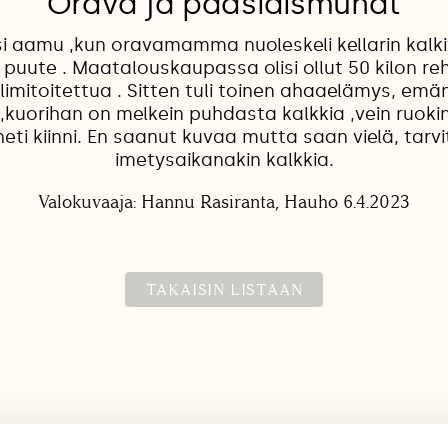
Orava ja pääsiäismunat
si aamu ,kun oravamamma nuoleskeli kellarin kalk
 puute . Maatalouskaupassa olisi ollut 50 kilon re
limitoitettua . Sitten tuli toinen ahaaelämys, emän
kuorihan on melkein puhdasta kalkkia ,vein ruokin
heti kiinni. En saanut kuvaa mutta saan vielä, tar
imetysaikanakin kalkkia.
Valokuvaaja: Hannu Rasiranta, Hauho 6.4.2023
TAKAISIN LISTAAN