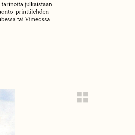
 tarinoita julkaistaan
onto -printtilehden
tubessa tai Vimeossa