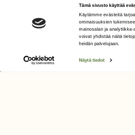
Tämä sivusto käyttää eväs
Käytämme evästeitä tarjoa
LEHTI
ominaisuuksien tukemisee
Uusin lehti
mainosalan ja analytiikka
Tilaa Suomen Luonto
voivat yhdistää näitä tietoja
Tilaa digilukuoikeus
heidän palvelujaan.
Äänestä parasta juttua
Näytä tiedot
Tilaa uutiskirje
SUOMEN LUONNON­SUOJ
LIITTO
Suomen Luonto -lehden kusta
Suomen luonnonsuojelu­liitto
.