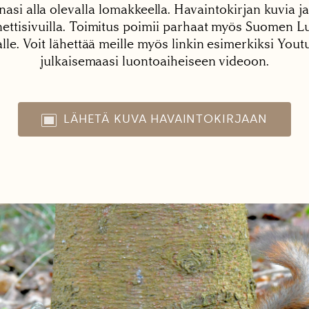
nasi alla olevalla lomakkeella. Havaintokirjan kuvia ja
tisivuilla. Toimitus poimii parhaat myös Suomen Lu
alle. Voit lähettää meille myös linkin esimerkiksi You
julkaisemaasi luontoaiheiseen videoon.
LÄHETÄ KUVA HAVAINTOKIRJAAN