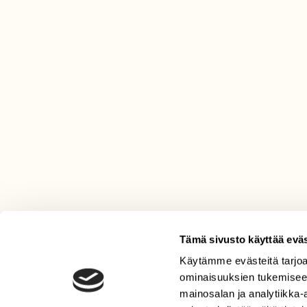
Tämä sivusto käyttää eväs
Käytämme evästeitä tarjoa
LEHTI
ominaisuuksien tukemisee
Uusin lehti
mainosalan ja analytiikka