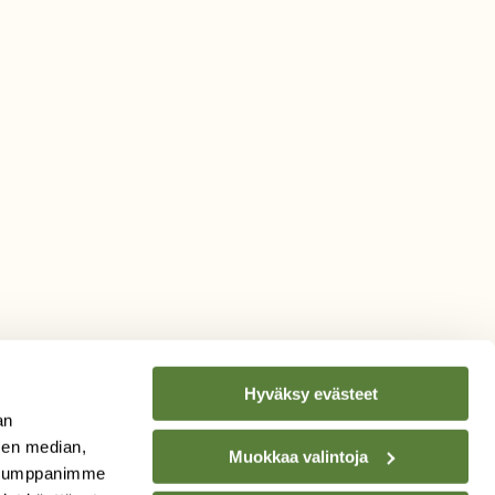
Hyväksy evästeet
an
sen median,
Muokkaa valintoja
. Kumppanimme
TILAA
SUOMEN