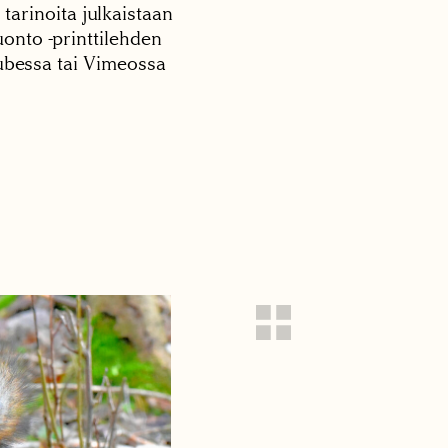
 tarinoita julkaistaan
onto -printtilehden
tubessa tai Vimeossa