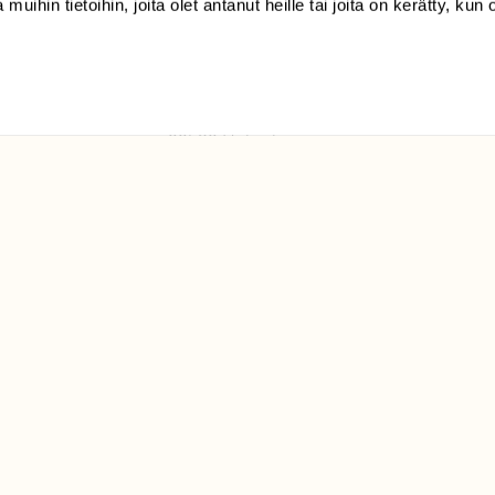
 muihin tietoihin, joita olet antanut heille tai joita on kerätty, kun 
(09) 228 08 210 (arkisin
klo 9-15)
Suomen
Luonto/tilaajapalvelu
Sörnäistenkatu 1
00580 Helsinki
ELU­
YHTEYSTIEDOT
ntaja on
Palautelomake
Yhteystiedot
palaute@suomenluonto.fi
Suomen Luonto
Sörnäistenkatu 1
00580 Helsinki
Mediatiedot
Tietosuojaseloste