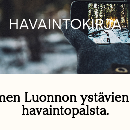
HAVAINTOKIRJA
en Luonnon ystävie
havaintopalsta.