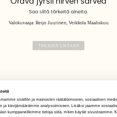
Orava jyrsii hirven sarvea
Saa siitä tärkeitä aineita.
Valokuvaaja: Reijo Juurinen, Veikkola Maaliskuu
TAKAISIN LISTAAN
teitä
mamme sisällön ja mainosten räätälöimiseen, sosiaalisen medi
TILAAJAPALVELU
n ja kävijämäärämme analysoimiseen. Lisäksi jaamme sosiaali
tilaajapalvelu@sll.fi
-alan kumppaneillemme tietoja siitä, miten käytät sivustoamme