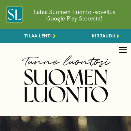
Lataa Suomen Luonto -sovellus
Google Play Storesta!
TILAA LEHTI
KIRJAUDU