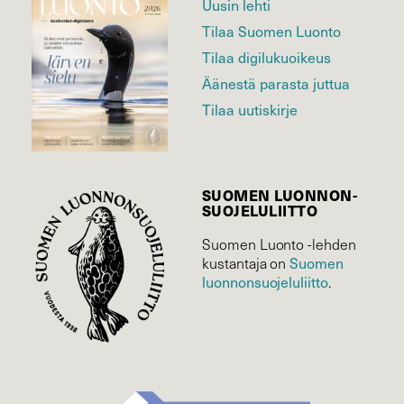
Uusin lehti
Tilaa Suomen Luonto
Tilaa digilukuoikeus
Äänestä parasta juttua
Tilaa uutiskirje
SUOMEN LUONNON­
SUOJELU­LIITTO
Suomen Luonto -lehden
Suomen
kustantaja on
luonnonsuojelu­liitto
.