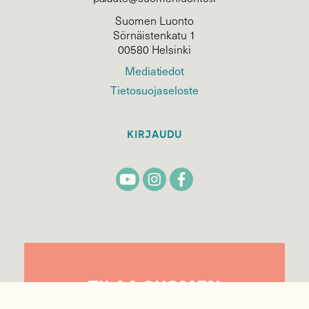
Suomen Luonto
Sörnäistenkatu 1
00580 Helsinki
Mediatiedot
Tietosuojaseloste
KIRJAUDU
TILAA
SUOMEN
LUONNON
UUTIS­KIRJE