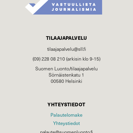
TILAAJAPALVELU
tilaajapalvelu@sll.fi
(09) 228 08 210 (arkisin klo 9-15)
Suomen Luonto/tilaajapalvelu
Sörnäistenkatu 1
00580 Helsinki
YHTEYSTIEDOT
Palautelomake
Yhteystiedot
palaute@suomenluonto.fi