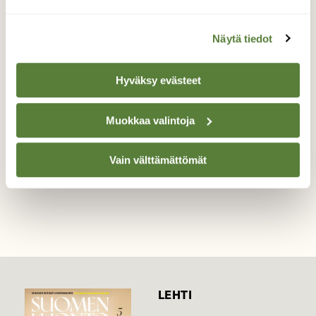
Orava poikaset
Näytä tiedot
Orava poikaset leikkivät kuusessa.
Hyväksy evästeet
Valokuvaaja: Satu-Sinikka Vuolteenaho, Kokkola
2.7.2021
Muokkaa valintoja
Vain välttämättömät
TAKAISIN LISTAAN
LEHTI