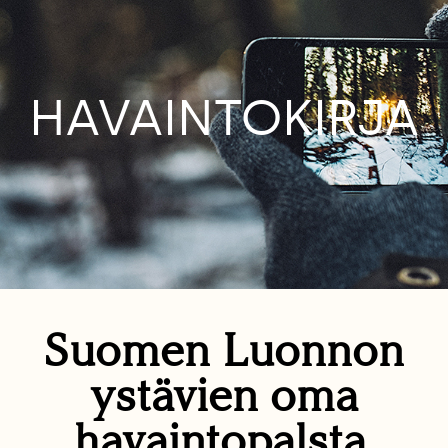
HAVAINTOKIRJA
Suomen Luonnon
ystävien oma
havaintopalsta.