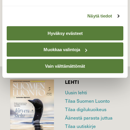
kansallispuisto Toukokuu
Näytä tiedot
TAKAISIN LISTAAN
Hyväksy evästeet
Muokkaa valintoja
Vain välttämättömät
LEHTI
Uusin lehti
Tilaa Suomen Luonto
Tilaa digilukuoikeus
Äänestä parasta juttua
Tilaa uutiskirje