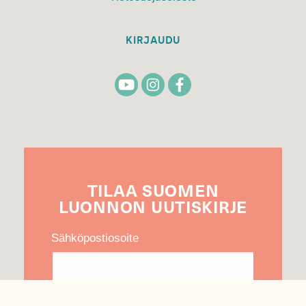
KIRJAUDU
TILAA
SUOMEN
LUONNON
UUTIS­KIRJE
Sähköpostiosoite
Hyväksyn tietojeni käytön uutiskirjeen