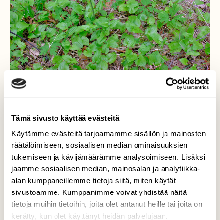
Tämä sivusto käyttää evästeitä
Käytämme evästeitä tarjoamamme sisällön ja mainosten
räätälöimiseen, sosiaalisen median ominaisuuksien
tukemiseen ja kävijämäärämme analysoimiseen. Lisäksi
Oravanmarja
jaamme sosiaalisen median, mainosalan ja analytiikka-
alan kumppaneillemme tietoja siitä, miten käytät
Kukka nuppuja jo paljon.
sivustoamme. Kumppanimme voivat yhdistää näitä
tietoja muihin tietoihin, joita olet antanut heille tai joita on
Valokuvaaja: Reijo Juurinen, Nuuksion
kerätty, kun olet käyttänyt heidän palvelujaan.