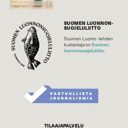
SUOMEN LUONNON­
SUOJELU­LIITTO
Suomen Luonto -lehden
Suomen
kustantaja on
luonnonsuojelu­liitto
.
TILAAJAPALVELU