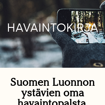
HAVAINTOKIRJA
Suomen Luonnon
ystävien oma
havaintopalsta.