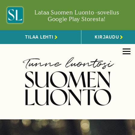
Lataa Suomen Luonto -sovellus
Google Play Storesta!
TILAA LEHTI
KIRJAUDU