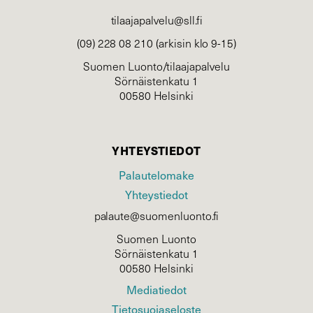
tilaajapalvelu@sll.fi
(09) 228 08 210 (arkisin klo 9-15)
Suomen Luonto/tilaajapalvelu
Sörnäistenkatu 1
00580 Helsinki
YHTEYSTIEDOT
Palautelomake
Yhteystiedot
palaute@suomenluonto.fi
Suomen Luonto
Sörnäistenkatu 1
00580 Helsinki
Mediatiedot
Tietosuojaseloste