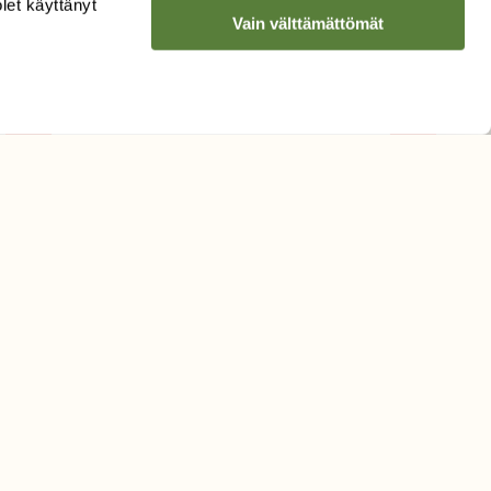
olet käyttänyt
LUONNON
UUTIS­KIRJE
Vain välttämättömät
Sähköpostiosoite
Hyväksyn tietojeni käytön
uutiskirjeen lähettämiseen
Tietosuojaseloste