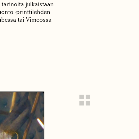
 tarinoita julkaistaan
onto -printtilehden
tubessa tai Vimeossa