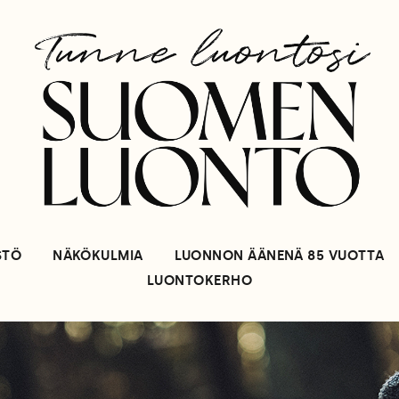
STÖ
NÄKÖKULMIA
LUONNON ÄÄNENÄ 85 VUOTTA
LUONTOKERHO