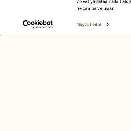
Tilaa Suomen Luonto
voivat yhdistää näitä tietoja
Tilaa digilukuoikeus
heidän palvelujaan.
Äänestä parasta juttua
Näytä tiedot
Tilaa uutiskirje
SUOMEN LUONNON­SUOJ
LIITTO
Suomen Luonto -lehden kusta
Suomen luonnonsuojelu­liitto
.