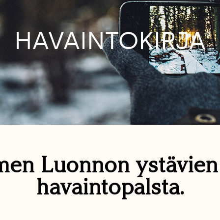
HAVAINTOKIRJA
en Luonnon ystävie
havaintopalsta.