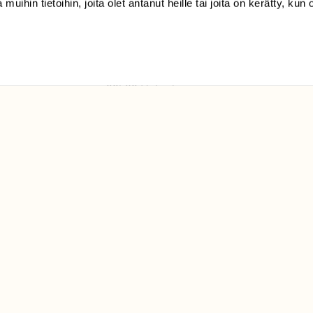
 muihin tietoihin, joita olet antanut heille tai joita on kerätty, kun 
(09) 228 08 210 (arkisin
klo 9-15)
Suomen
Luonto/tilaajapalvelu
Sörnäistenkatu 1
00580 Helsinki
ELU­
YHTEYSTIEDOT
ntaja on
Palautelomake
Yhteystiedot
palaute@suomenluonto.fi
Suomen Luonto
Sörnäistenkatu 1
00580 Helsinki
Mediatiedot
Tietosuojaseloste