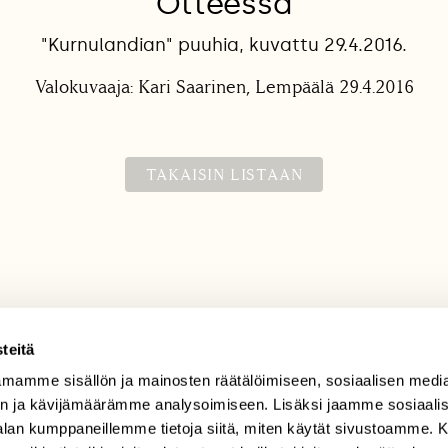
Otteessa
"Kurnulandian" puuhia, kuvattu 29.4.2016.
Valokuvaaja: Kari Saarinen, Lempäälä 29.4.2016
TAKAISIN LISTAAN
teitä
mamme sisällön ja mainosten räätälöimiseen, sosiaalisen medi
TILAAJAPALVELU
n ja kävijämäärämme analysoimiseen. Lisäksi jaamme sosiaali
tilaajapalvelu@sll.fi
-alan kumppaneillemme tietoja siitä, miten käytät sivustoamme