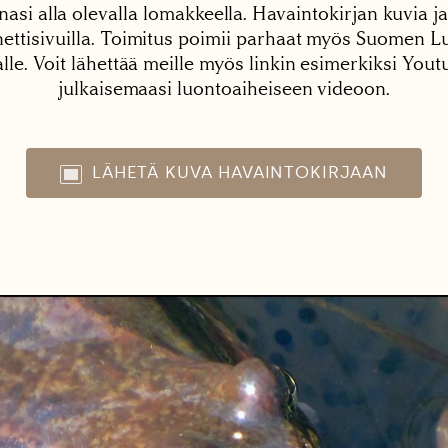
nasi alla olevalla lomakkeella. Havaintokirjan kuvia ja
tisivuilla. Toimitus poimii parhaat myös Suomen Lu
alle. Voit lähettää meille myös linkin esimerkiksi You
julkaisemaasi luontoaiheiseen videoon.
LÄHETÄ KUVA HAVAINTOKIRJAAN