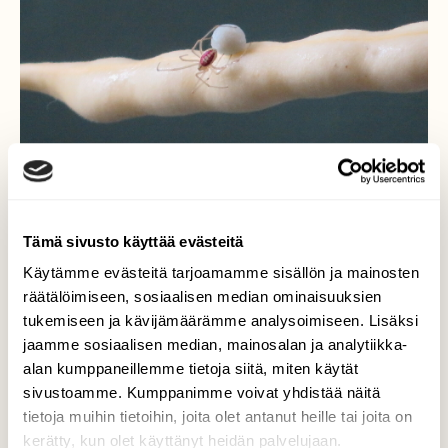
Tämä sivusto käyttää evästeitä
Käytämme evästeitä tarjoamamme sisällön ja mainosten
räätälöimiseen, sosiaalisen median ominaisuuksien
Outo hämähäkki
tukemiseen ja kävijämäärämme analysoimiseen. Lisäksi
jaamme sosiaalisen median, mainosalan ja analytiikka-
Tuntematon hämähäkki löytyi vahapapujen
alan kumppaneillemme tietoja siitä, miten käytät
palkojen seasta.
sivustoamme. Kumppanimme voivat yhdistää näitä
Valokuvaaja: Risto Kangassalo, Raisio 30.7.2021
tietoja muihin tietoihin, joita olet antanut heille tai joita on
kerätty, kun olet käyttänyt heidän palvelujaan.