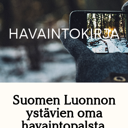
HAVAINTOKIRJA
Suomen Luonnon
ystävien oma
havaintopalsta.