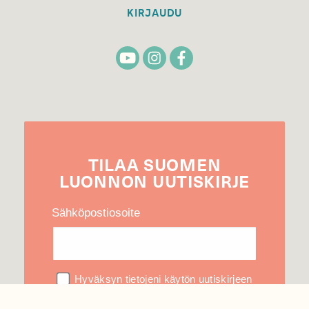
KIRJAUDU
TILAA
SUOMEN
LUONNON
UUTIS­KIRJE
Sähköpostiosoite
Hyväksyn tietojeni käytön uutiskirjeen
lähettämiseen