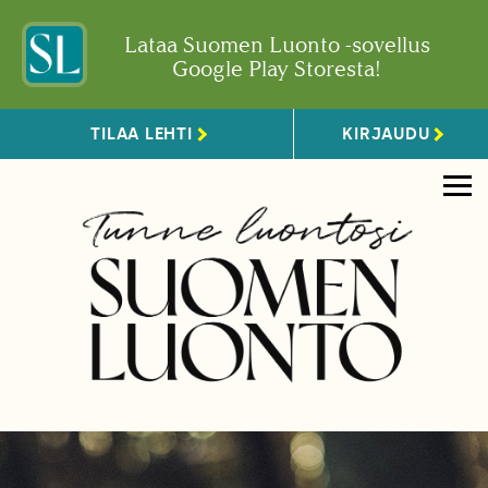
Lataa Suomen Luonto -sovellus
Google Play Storesta!
TILAA LEHTI
KIRJAUDU