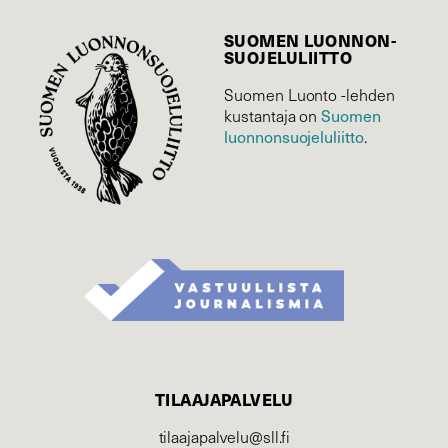
SUOMEN LUONNON­
SUOJELU­LIITTO
Suomen Luonto -lehden
kustantaja on
Suomen
luonnonsuojelu­liitto
.
TILAAJAPALVELU
tilaajapalvelu@sll.fi